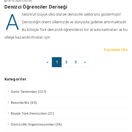
18.10.2020 12:07:00
Denizci Öğrenciler Derneği
A
tatürk’ün büyük ülkü olarak denizcilik sektörünü göstermiştir.
Denizciliğin önemi ülkemizde ve dünyada giderek artırmaktadır.
Bu bilinçle Türk denizcilik öğrencilerini bir arada kalmaları ve bu
ülkeye kazandırılmaları için
Devamını Oku
«
1
2
3
»
Kategoriler
Gemi Tanıtımları (227)
Basında Biz (63)
Büyük Türk Denizcileri (21)
Denizcilik Organizasyonları (34)