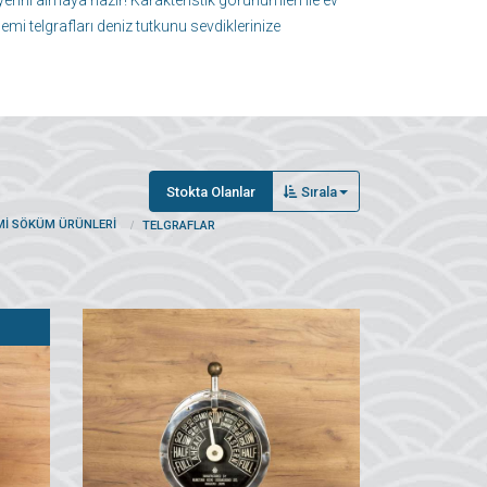
 yerini almaya hazır! Karakteristik görünümleri ile ev
mi telgrafları deniz tutkunu sevdiklerinize
Stokta Olanlar
Sırala
MI SÖKÜM ÜRÜNLERI
TELGRAFLAR