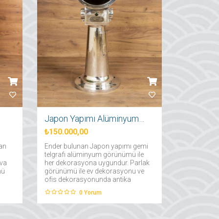
Japon Yapımı Alüminyum Telgraf
₺150.000,00
lan
Ender bulunan Japon yapımı gemi
telgrafı alüminyum görünümü ile
ava
her dekorasyona uygundur. Parlak
mü
görünümü ile ev dekorasyonu ve
ofis dekorasyonunda antika
severler için muhteşem bir
0
Yorum
de
seçenek olacaktır....
.