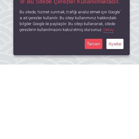
🍪 Bu Sitede Çerezler Kullanılmaktadır.
Bu sitede, hizmet sunmak, trafiği analiz etmek için Google´
a ait çerezler kullanılır. Bu siteyi kullanımınız hakkındaki
bilgiler Google ile paylaşılır. Bu siteyi kullanarak, sitede
çerezlerin kullanılmasını kabul etmiş olursunuz.
Detay
Tamam
Ayarlar
Soğucak Mah. Davutlar Yolu Cad.
No:77/CC Kuşadası / AYDIN
90 539 934 80 83
info@suustunde.com
bı
İletişim
ımız