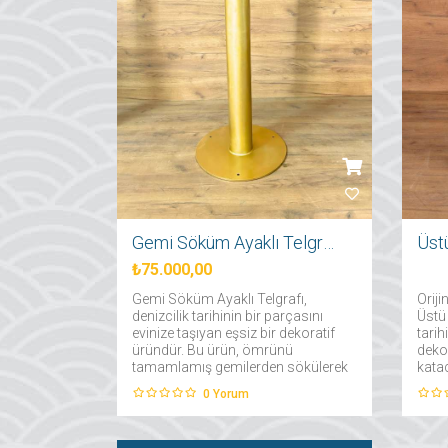
Gemi Söküm Ayaklı Telgrafı
₺75.000,00
Gemi Söküm Ayaklı Telgrafı,
Orij
denizcilik tarihinin bir parçasını
Üstü
evinize taşıyan eşsiz bir dekoratif
tarih
üründür. Bu ürün, ömrünü
dekor
tamamlamış gemilerden sökülerek
katac
özenle restore edilen orijinal
0
Yorum
parçaların kullanılmasıyla
üretilmiştir....