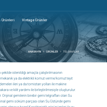
Ürünleri
Vintage Ürünler
ANASAYFA
ÜRÜNLER
TELGRAFLAR
şekilde istenildiği amaçla çalıştırılmasının
 mekanik ya da elektrikli komut verme/komut teyit
emeleri ileri ya da tornistan yolları ile makine
makara ve kilit yardımı ile birleştirilmesiyle oluşturulur.
Orijinal gemilerin birebir gemi telgrafları olan Su
Orijinal gemi söküm parçası olan Su Üstünde gemi