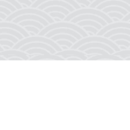
Gemi Maketleri
Blog
en değerli
Hediyelik Eşyalar
Sözlük
ntage ürünler,
gemi maketlerine
Gemi Söküm Ürünleri
Satış Noktaları
ceğiniz
Vintage Ürünler
Su Üstünde Kita
Çözüm Ortaklar