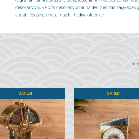
telgrafları, tarihi dokusu ile deniz tutkunlarının koleksiyonlarında
dekorasyonu ve ofis dekorasyonlarına deniz esintisi taşıyacak ge
sunabileceğiniz unutulmaz bir hediye olacaktır.
GE
SATILDI
SATILDI