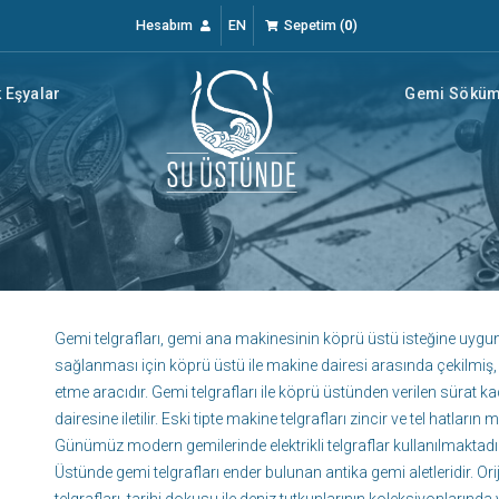
Hesabım
EN
Sepetim
(
0
)
 Eşyalar
Gemi Söküm 
Gemi telgrafları, gemi ana makinesinin köprü üstü isteğine uygun 
sağlanması için köprü üstü ile makine dairesi arasında çekilmiş,
etme aracıdır. Gemi telgrafları ile köprü üstünden verilen sürat kad
dairesine iletilir. Eski tipte makine telgrafları zincir ve tel hatların 
Günümüz modern gemilerinde elektrikli telgraflar kullanılmaktadır. 
Üstünde gemi telgrafları ender bulunan antika gemi aletleridir. 