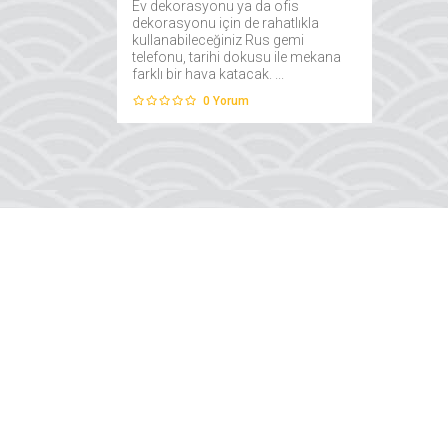
Ev dekorasyonu ya da ofis
dekorasyonu için de rahatlıkla
kullanabileceğiniz Rus gemi
telefonu, tarihi dokusu ile mekana
farklı bir hava katacak. ...
0
Yorum
Su Üstünde; birbirind
denizcilik ürünleri, vi
hediyelik eşyalar ve 
dair her şeyi bulabile
mağazadır.
Hakkımızda