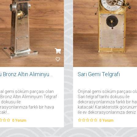
Üstü Bronz Altın Aliminyum Telgraf
Sarı Gemi Telgrafı
inal gemi söküm parçası olan
Orijinal gemi söküm parçası o
 Bronz Altın Aliminyum Telgraf
Sarı telgraf tarihi dokusu ile
i dokusu ile
dekorasyonlarınıza farklı bir h
asyonlarınıza farklı bir hava
katacak! Karakteristik görünü
ak!...
ile ev dekorasyonlarınıza deniz
esintisini taşıyacak sarı telgraf,
0
Yorum
0
Yorum
deniz tutkunu sevdikleriniz için 
muhteşem bir hediye olacaktır...