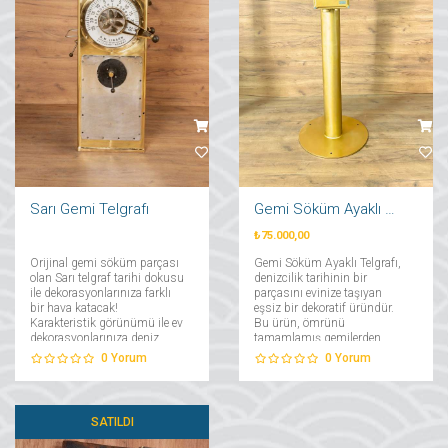
Sarı Gemi Telgrafı
Gemi Söküm Ayaklı Telgrafı
₺75.000,00
Orijinal gemi söküm parçası
Gemi Söküm Ayaklı Telgrafı,
olan Sarı telgraf tarihi dokusu
denizcilik tarihinin bir
ile dekorasyonlarınıza farklı
parçasını evinize taşıyan
bir hava katacak!
eşsiz bir dekoratif üründür.
Karakteristik görünümü ile ev
Bu ürün, ömrünü
dekorasyonlarınıza deniz
tamamlamış gemilerden
esintisini taşıyacak sarı
sökülerek özenle restore edilen
0
Yorum
0
Yorum
telgraf, deniz tutkunu
orijinal parçaların
sevdikleriniz için de
kullanılmasıyla üretilmiştir....
muhteşem bir hediye
olacaktır....
SATILDI