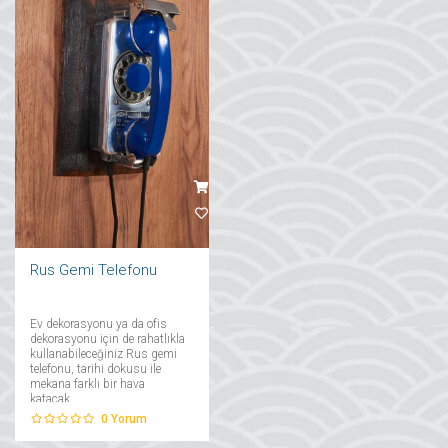
Rus Gemi Telefonu
Ev dekorasyonu ya da ofis
dekorasyonu için de rahatlıkla
kullanabileceğiniz Rus gemi
telefonu, tarihi dokusu ile
mekana farklı bir hava
katacak. ...
0
Yorum