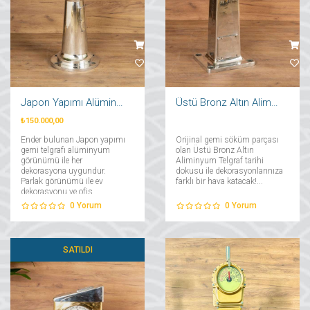
Japon Yapımı Alüminyum Telgraf
Üstü Bronz Altın Aliminyum Telgraf
₺150.000,00
Ender bulunan Japon yapımı
Orijinal gemi söküm parçası
gemi telgrafı alüminyum
olan Üstü Bronz Altın
görünümü ile her
Aliminyum Telgraf tarihi
dekorasyona uygundur.
dokusu ile dekorasyonlarınıza
Parlak görünümü ile ev
farklı bir hava katacak!...
dekorasyonu ve ofis
dekorasyonunda antika
0
Yorum
0
Yorum
severler için muhteşem bir
seçenek olacaktır....
SATILDI