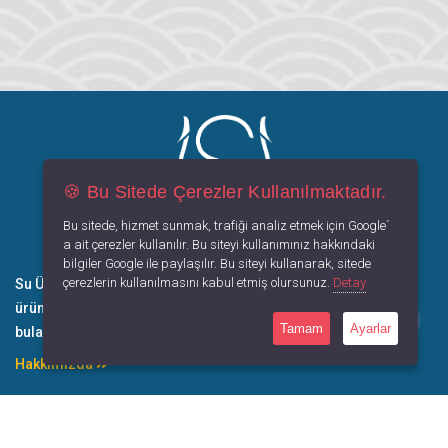
🍪 Bu Sitede Çerezler Kullanılmaktadır.
Bu sitede, hizmet sunmak, trafiği analiz etmek için Google´
a ait çerezler kullanılır. Bu siteyi kullanımınız hakkındaki
bilgiler Google ile paylaşılır. Bu siteyi kullanarak, sitede
çerezlerin kullanılmasını kabul etmiş olursunuz.
Detay
Su Üstünde; birbirinden değerli denizcilik ürünleri, vintage
ürünler, hediyelik eşyalar ve gemi maketlerine dair her şeyi
Tamam
Ayarlar
bulabileceğiniz mağazadır.
Hakkımızda
Gemi Maketleri
Blog
Hediyelik Eşyalar
Sözlük