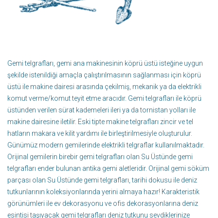
Gemi telgrafları, gemi ana makinesinin köprü üstü isteğine uygun
şekilde istenildiği amaçla çalıştırılmasının sağlanması için köprü
üstü ile makine dairesi arasında çekilmiş, mekanik ya da elektrikli
komut verme/komut teyit etme aracıdır. Gemi telgrafları ile köprü
üstünden verilen sürat kademeleri ileri ya da tornistan yolları ile
makine dairesine iletilir. Eski tipte makine telgrafları zincir ve tel
hatların makara ve kilit yardımı ile birleştirilmesiyle oluşturulur.
Günümüz modern gemilerinde elektrikli telgraflar kullanılmaktadır.
Orijinal gemilerin birebir gemi telgrafları olan Su Üstünde gemi
telgrafları ender bulunan antika gemi aletleridir. Orijinal gemi söküm
parçası olan Su Üstünde gemi telgrafları, tarihi dokusu ile deniz
tutkunlarının koleksiyonlarında yerini almaya hazır! Karakteristik
görünümleri ile ev dekorasyonu ve ofis dekorasyonlarına deniz
esintisi taşıyacak gemi telgrafları deniz tutkunu sevdiklerinize