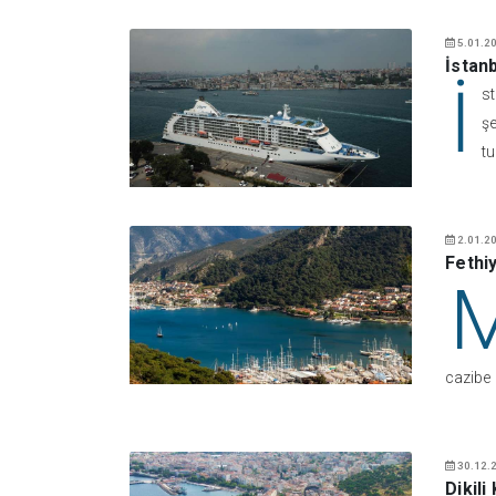
5.01.20
İstan
İ
st
şe
tu
2.01.20
Fethi
cazibe
30.12.2
Dikili