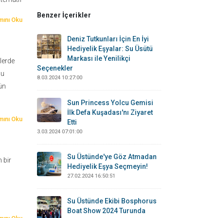
Benzer İçerikler
ını Oku
Deniz Tutkunları İçin En İyi
Hediyelik Eşyalar: Su Üsütü
Markası ile Yenilikçi
tlerde
Seçenekler
Bu
8.03.2024 10:27:00
tün
Sun Princess Yolcu Gemisi
İlk Defa Kuşadası'nı Ziyaret
ını Oku
Etti
3.03.2024 07:01:00
Su Üstünde'ye Göz Atmadan
 bir
Hediyelik Eşya Seçmeyin!
27.02.2024 16:50:51
Su Üstünde Ekibi Bosphorus
Boat Show 2024 Turunda