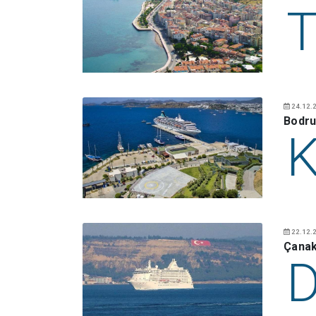
24.12.2
Bodru
22.12.2
Çanak