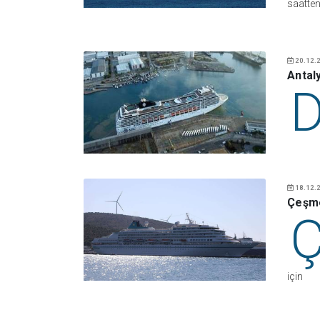
saatte
20.12.2
Antal
18.12.2
Çeşme
için