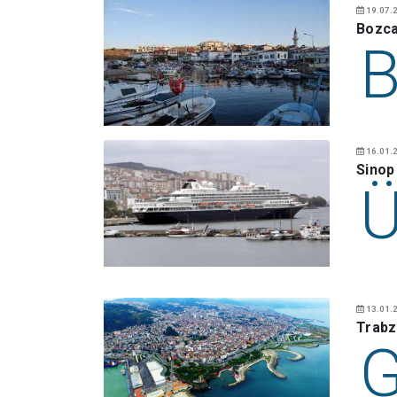
19.07.2
Bozca
16.01.2
Sinop
13.01.2
Trabz