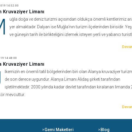
019 14:52:00
n Kruvaziyer Limanı
M
uğla doğa ve deniz turizmi açısından oldukça önemli kentlerimiz a
yer almaktadır. Dalyan ise Muğla’nın turizm ilçelerinden birisidir. Yeş
ve güneşin tarih ile birlikteliğini izlemek isteyen yerli ve yabancı turist
Devam
19 14:48:00
a Kruvaziyer Limanı
Ü
lkemizin en önemli tatil bölgelerinden biri olan Alanya kruvaziyer turizm
de son derece uygundur. Alanya Limanı Alidaş şirketi tarafından
işletilmektedir. 2030 yılında kadar devlet tarafından kiralanan limanda 
ör mevcuttur.
Devam
Gemi Maketleri
Blog