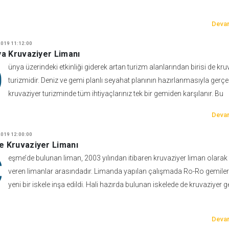
n
Devam
019 11:12:00
ya Kruvaziyer Limanı
D
ünya üzerindeki etkinliği giderek artan turizm alanlarından birisi de kru
turizmidir. Deniz ve gemi planlı seyahat planının hazırlanmasıyla gerç
kruvaziyer turizminde tüm ihtiyaçlarınız tek bir gemiden karşılanır. Bu
Devam
019 12:00:00
 Kruvaziyer Limanı
Ç
eşme’de bulunan liman, 2003 yılından itibaren kruvaziyer liman olarak
veren limanlar arasındadır. Limanda yapılan çalışmada Ro-Ro gemiler 
yeni bir iskele inşa edildi. Hali hazırda bulunan iskelede de kruvaziyer g
Devam