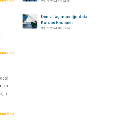
ını Oku
20.02.2024 13:24:00
Deniz Taşımacılığındaki
Korsan Endişesi
30.01.2024 09:57:59
k
ını Oku
ideal
rının
için
ını Oku