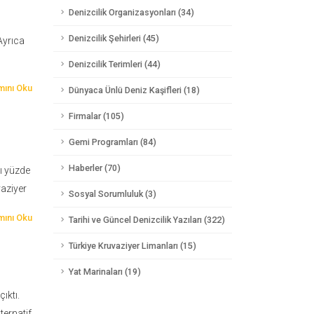
Denizcilik Organizasyonları (34)
Denizcilik Şehirleri (45)
Ayrıca
Denizcilik Terimleri (44)
ını Oku
Dünyaca Ünlü Deniz Kaşifleri (18)
Firmalar (105)
Gemi Programları (84)
Haberler (70)
yı yüzde
vaziyer
Sosyal Sorumluluk (3)
ını Oku
Tarihi ve Güncel Denizcilik Yazıları (322)
Türkiye Kruvaziyer Limanları (15)
Yat Marinaları (19)
ı
ıktı.
ternatif