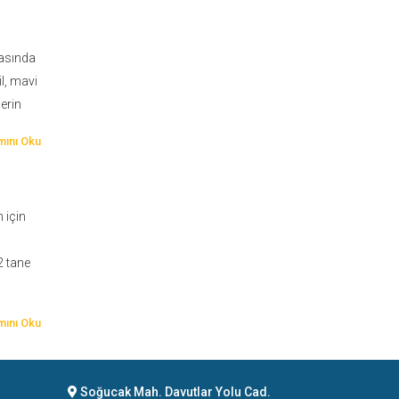
rasında
il, mavi
lerin
ını Oku
 için
2 tane
ını Oku
Soğucak Mah. Davutlar Yolu Cad.