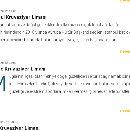
Devam
20 12:12:00
bul Kruvaziyer Limanı
anbul tarihi ve doğal güzellikleri ile ülkemizin en çok turist ağırladığı
hirlerindendir. 2010 yılında Avrupa Kültür Başkenti seçilen İstanbul birço
rizmi çeşidini bir arada bulunduruyor. Bu çeşitlerin başında kültür
Devam
20 12:03:00
ye Kruvaziyer Limanı
M
uğla’nın ilçesi olan Fethiye doğal güzellikleri ile turist ağırlamak için 
kentlerimizden biridir. Çok sayıda vadi ve koyunun bulunması, plajla
güzelliği ve ekstrem sporlara imkân vermesi gibi nedenlerle turistler 
Devam
019 11:58:00
 Kruvaziyer Limanı