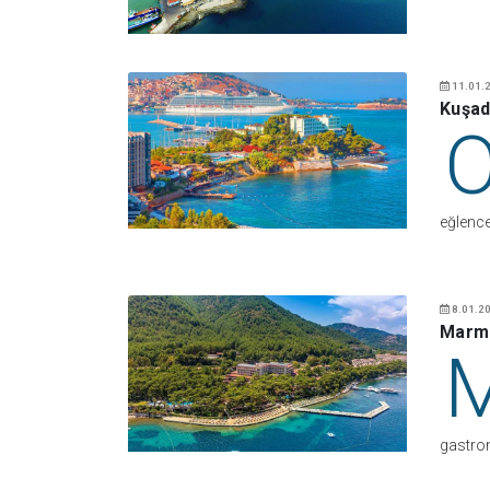
11.01.2
Kuşad
eğlenc
8.01.20
Marma
gastron