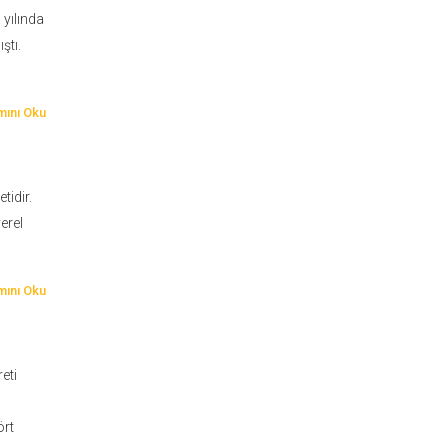
 yılında
ştı.
ını Oku
tidir.
erel
ç
ını Oku
eti
ört