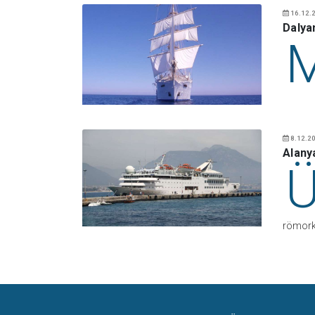
16.12.2
Dalya
8.12.20
Alany
römork