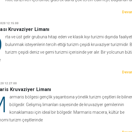
Devam
020 12:15:00
ası Kruvaziyer Limanı
O
rta ve üst gelir grubuna hitap eden ve klasik kıyı turizmi dışında faaliye
bulunmak isteyenlerin tercih ettiği turizm çeşidi kruvaziyer turizmidir. 
turizm çeşidi deniz ve gemi turizmi içerisinde yer alır. Bir yolcunun bü
e
Devam
20 12:27:00
ris Kruvaziyer Limanı
M
armaris bölgesi gençlik yaşantısına yönelik turizm çeşitleri ile bilinen
bölgedir. Gelişmiş limanları sayesinde de kruvaziyer gemilerinin
konaklaması için ideal bir bölgedir. Marmaris macera, kültür be
omi turizm çeşitlerinde