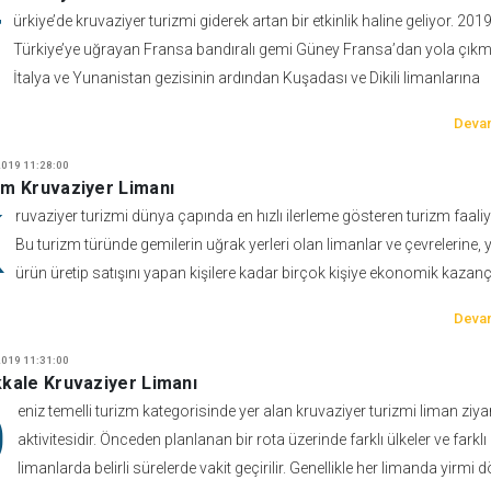
T
ürkiye’de kruvaziyer turizmi giderek artan bir etkinlik haline geliyor. 2019
Türkiye’ye uğrayan Fransa bandıralı gemi Güney Fransa’dan yola çıkmı
İtalya ve Yunanistan gezisinin ardından Kuşadası ve Dikili limanlarına
Devam
019 11:28:00
m Kruvaziyer Limanı
K
ruvaziyer turizmi dünya çapında en hızlı ilerleme gösteren turizm faaliye
Bu turizm türünde gemilerin uğrak yerleri olan limanlar ve çevrelerine, y
ürün üretip satışını yapan kişilere kadar birçok kişiye ekonomik kazan
Devam
019 11:31:00
kale Kruvaziyer Limanı
D
eniz temelli turizm kategorisinde yer alan kruvaziyer turizmi liman ziyar
aktivitesidir. Önceden planlanan bir rota üzerinde farklı ülkeler ve farklı
limanlarda belirli sürelerde vakit geçirilir. Genellikle her limanda yirmi d