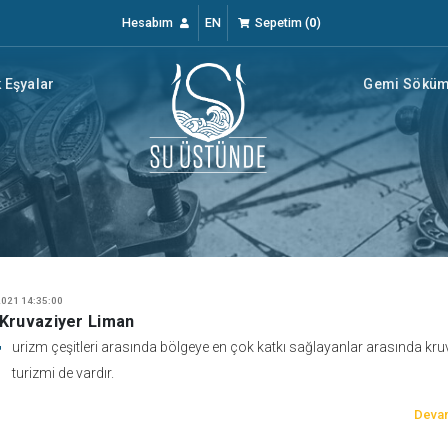
Hesabım
EN
Sepetim
(
0
)
 Eşyalar
Gemi Söküm 
021 14:35:00
 Kruvaziyer Liman
T
urizm çeşitleri arasında bölgeye en çok katkı sağlayanlar arasında kru
turizmi de vardır.
Devam