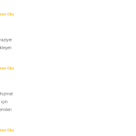
ını Oku
vaziyer
ekleşen
ını Oku
 hizmet
için
emileri
ını Oku