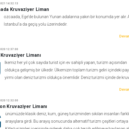
021 14:32:13
ada Kruvaziyer Liman
B
ozcaada, Ege’de bulunan Yunan adalarına yakın bir konumda yer alır. 
İstanbul’a da geçiş yolu üzerindedir.
Devam
020 12:37:00
 Kruvaziyer Limanı
Ü
lkemiz her yıl çok sayıda turist için ev sahipli yapan, turizm açısından
oldukça gelişmiş bir ülkedir. Ülkemizin toplam turizm geliri içindeki pa
yirmi olan deniz turizmi oldukça önemlidir. Deniz turizmi içinde de kru
Devam
020 12:32:00
on Kruvaziyer Limanı
G
ünümüzde klasik deniz, kum, güneş turizminden sıkılan insanları farkl
arayışlara girdi. Bu arayış sonucunda alternatif turizm çeşitleri ortaya ç
Kitle turizmleri içerisinde giderek daha çok tercih edilmeye başlanan al