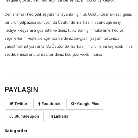
magnet gibi ürünler, mutfağınıza benzersiz bir dokunuş katıyor.
Deniz temalı hediyelik eşyalar arayanlar için Su Üsütünde markası, geniş
bir ürün yelpazesi sunuyor. Su Üsütünde markasının sunduğu en iyi
hediyelik eşyalara göz attık ve deniz tutkunları için mükemmel hediye
seçeneklerini keşfettik. Eğer siz de deniz sevgisini yaşam tarzınıza
yansıtmak istiyorsanız, Su Üsütünde markasının ürünlerini keşfedebilir ve
sevdiklerinize unutulmaz bir deniz hediyesi verebilirsiniz.
PAYLAŞIN
Twitter
Facebook
Google Plus
Stumbleupon
Linkedin
Kategoriler