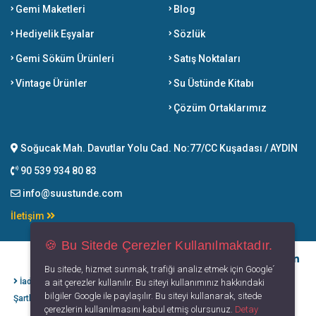
Gemi Maketleri
Blog
Hediyelik Eşyalar
Sözlük
Gemi Söküm Ürünleri
Satış Noktaları
Vintage Ürünler
Su Üstünde Kitabı
Çözüm Ortaklarımız
Soğucak Mah. Davutlar Yolu Cad. No:77/CC Kuşadası / AYDIN
90 539 934 80 83
info@suustunde.com
İletişim
🍪 Bu Sitede Çerezler Kullanılmaktadır.
Bu sitede, hizmet sunmak, trafiği analiz etmek için Google´
İade İptal
Kişisel Verilerin
Gizlilik
Kullanım
a ait çerezler kullanılır. Bu siteyi kullanımınız hakkındaki
bilgiler Google ile paylaşılır. Bu siteyi kullanarak, sitede
Şartları
Korunması
Politikası
Koşulları
çerezlerin kullanılmasını kabul etmiş olursunuz.
Detay