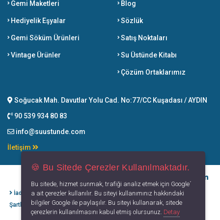
Gemi Maketleri
Blog
Hediyelik Eşyalar
Sözlük
Gemi Söküm Ürünleri
Satış Noktaları
Vintage Ürünler
Su Üstünde Kitabı
Çözüm Ortaklarımız
Soğucak Mah. Davutlar Yolu Cad. No:77/CC Kuşadası / AYDIN
90 539 934 80 83
info@suustunde.com
İletişim
🍪 Bu Sitede Çerezler Kullanılmaktadır.
Bu sitede, hizmet sunmak, trafiği analiz etmek için Google´
İade İptal
Kişisel Verilerin
Gizlilik
Kullanım
a ait çerezler kullanılır. Bu siteyi kullanımınız hakkındaki
bilgiler Google ile paylaşılır. Bu siteyi kullanarak, sitede
Şartları
Korunması
Politikası
Koşulları
çerezlerin kullanılmasını kabul etmiş olursunuz.
Detay