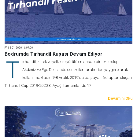
14.01.2020 16:07:00
Bodrumda Tırhandil Kupası Devam Ediyor
T
ırhandil, kürek ve yelkenle yürütülen ahşap bir tekne olup
Akdeniz ve Ege Denizinde denizciler tarafından yaygın olarak
kullanılmaktadır. 7-8 Aralık 2019’da başlayan 6 etaptan oluşan
Tırhandil Cup 2019-2020 3. Ayağı tamamlandı. 17
Devamını Oku