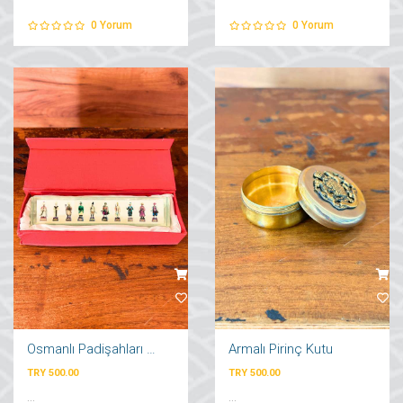
0
Yorum
0
Yorum
Osmanlı Padişahları Cam Obje
Armalı Pirinç Kutu
TRY 500.00
TRY 500.00
...
...