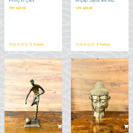
Pirinç El Çanı
Ahşap Jajha İkili Mumluk
TRY 600.00
TRY 600.00
...
...
0
Yorum
0
Yorum