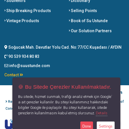
Souvenirs
Dictionary
Ship Breaking Products
Selling Points
Vintage Products
Book of Su Ustunde
Our Solution Partners
Soğucak Mah. Davutlar Yolu Cad. No:77/CC Kuşadası / AYDIN
90 539 934 80 83
info@suustunde.com
Contact
🍪 Bu Sitede Çerezler Kullanılmaktadır.
Bu sitede, hizmet sunmak, trafiği analiz etmek için Google´
Refund Cancellation
Protection of
Privacy
Terms of
a ait çerezler kullanılır. Bu siteyi kullanımınız hakkındaki
bilgiler Google ile paylaşılır. Bu siteyi kullanarak, sitede
Conditions
Personal Data
Principles
Use
çerezlerin kullanılmasını kabul etmiş olursunuz.
Details
Done
Settings