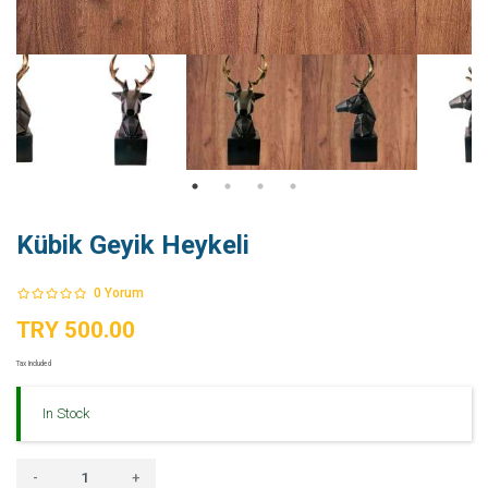
Kübik Geyik Heykeli
0
Yorum
TRY 500.00
Tax Included
In Stock
-
+