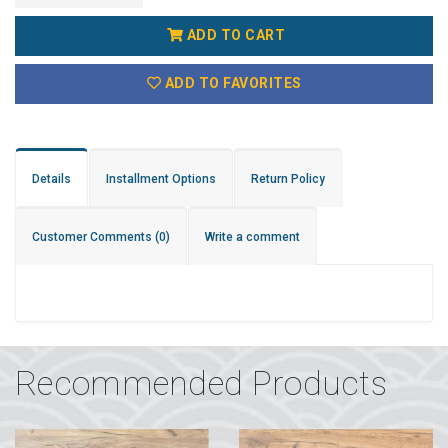
ADD TO CART
ADD TO FAVORITES
Details
Installment Options
Return Policy
Customer Comments
(0)
Write a comment
Recommended Products