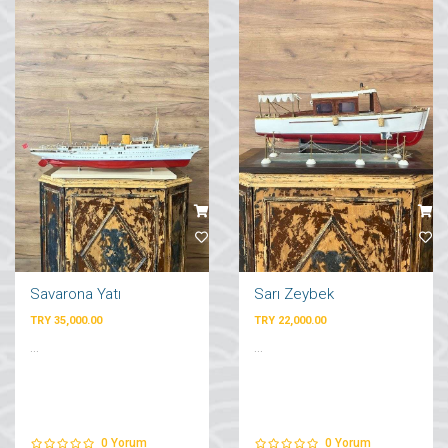
Savarona Yatı
Sarı Zeybek
TRY 35,000.00
TRY 22,000.00
...
...
0
Yorum
0
Yorum