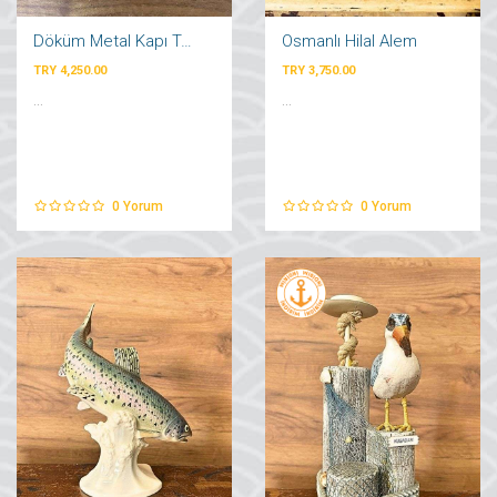
Döküm Metal Kapı Tokmağı
Osmanlı Hilal Alem
TRY 4,250.00
TRY 3,750.00
...
...
0
Yorum
0
Yorum