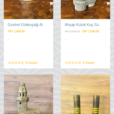
Goebel Gökkuşağı Alabalığı
Ahşap Kütük Kuş Süsü Mumluk
TRY 2,900.00
TRY 1,500.00
TRY 2,000.00
...
...
0
Yorum
0
Yorum