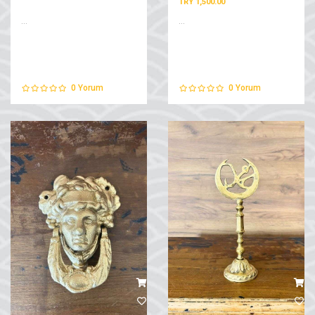
TRY 1,500.00
...
...
0
Yorum
0
Yorum