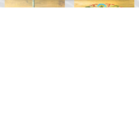
Vintage Gülbedan
Vintage Desenli Pirinç Şekerlik
TRY 2,000.00
...
...
0
Yorum
0
Yorum