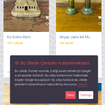
Kız Kulesi Biblo
Ahşap Jajha İkili Mumluk
TRY 1,250.00
TRY 600.00
...
...
🍪 Bu Sitede Çerezler Kullanılmaktadır.
Bu sitede, hizmet sunmak, trafiği analiz etmek için Google´
0
Yorum
0
Yorum
a ait çerezler kullanılır. Bu siteyi kullanımınız hakkındaki
bilgiler Google ile paylaşılır. Bu siteyi kullanarak, sitede
çerezlerin kullanılmasını kabul etmiş olursunuz.
Details
SATILDI
Done
Settings