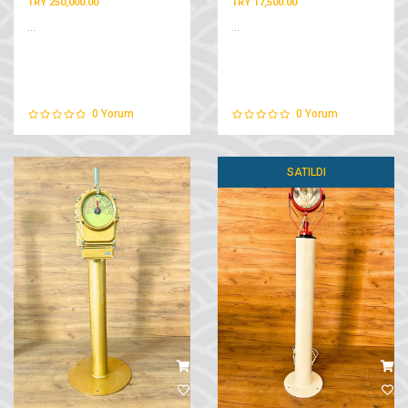
TRY 250,000.00
TRY 17,500.00
...
...
0
Yorum
0
Yorum
SATILDI