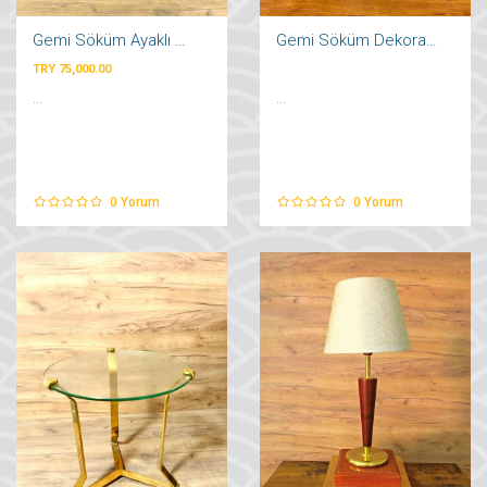
Gemi Söküm Ayaklı Telgrafı
Gemi Söküm Dekoratif Fener Lambader
TRY 75,000.00
...
...
0
Yorum
0
Yorum