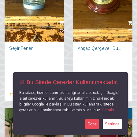
Seyir Feneri
Ahşap Çerçeveli Duvar Aplik
...
...
🍪 Bu Sitede Çerezler Kullanılmaktadır.
Bu sitede, hizmet sunmak, trafiği analiz etmek için Google´
0
Yorum
0
Yorum
a ait çerezler kullanılır. Bu siteyi kullanımınız hakkındaki
bilgiler Google ile paylaşılır. Bu siteyi kullanarak, sitede
çerezlerin kullanılmasını kabul etmiş olursunuz.
Details
SATILDI
Done
Settings