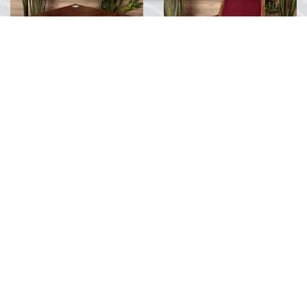
Cruise Gemisi Ahşap Oyun Masası
Orijinal Cruise Gemi Oturma Sandalyesi
TRY 15,000.00
TRY 25,000.00
...
...
0
Yorum
0
Yorum