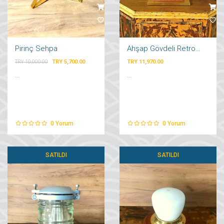
Pirinç Sehpa
Ahşap Gövdeli Retro Abajur
TRY 5,700.00
TRY 11,970.00
TRY 10,000.00
...
...
0
Yorum
0
Yorum
SATILDI
SATILDI