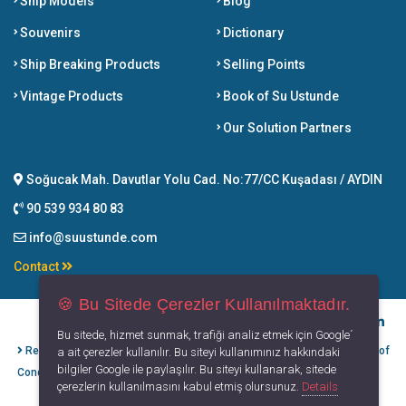
Ship Models
Blog
Souvenirs
Dictionary
Ship Breaking Products
Selling Points
Vintage Products
Book of Su Ustunde
Our Solution Partners
Soğucak Mah. Davutlar Yolu Cad. No:77/CC Kuşadası / AYDIN
90 539 934 80 83
info@suustunde.com
Contact
🍪 Bu Sitede Çerezler Kullanılmaktadır.
Bu sitede, hizmet sunmak, trafiği analiz etmek için Google´
Refund Cancellation
Protection of
Privacy
Terms of
a ait çerezler kullanılır. Bu siteyi kullanımınız hakkındaki
bilgiler Google ile paylaşılır. Bu siteyi kullanarak, sitede
Conditions
Personal Data
Principles
Use
çerezlerin kullanılmasını kabul etmiş olursunuz.
Details