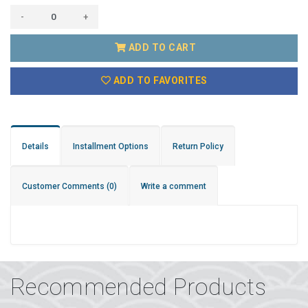
-
+
ADD TO CART
ADD TO FAVORITES
Details
Installment Options
Return Policy
Customer Comments
(0)
Write a comment
Recommended Products