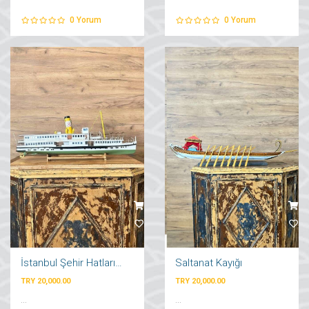
0
Yorum
0
Yorum
İstanbul Şehir Hatları Vapuru
Saltanat Kayığı
TRY 20,000.00
TRY 20,000.00
...
...