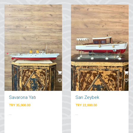
Savarona Yatı
Sarı Zeybek
TRY 35,000.00
TRY 22,000.00
...
...