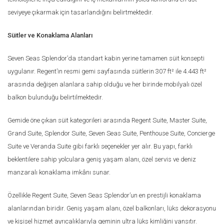
seviyeye çıkarmak için tasarlandığını belirtmektedir.
Süitler ve Konaklama Alanları
Seven Seas Splendor’da standart kabin yerine tamamen süit konsepti
uygulanır. Regent’in resmi gemi sayfasında süitlerin 307 ft² ile 4.443 ft²
arasında değişen alanlara sahip olduğu ve her birinde mobilyalı özel
balkon bulunduğu belirtilmektedir.
Gemide öne çıkan süit kategorileri arasında Regent Suite, Master Suite,
Grand Suite, Splendor Suite, Seven Seas Suite, Penthouse Suite, Concierge
Suite ve Veranda Suite gibi farklı seçenekler yer alır. Bu yapı, farklı
beklentilere sahip yolculara geniş yaşam alanı, özel servis ve deniz
manzaralı konaklama imkânı sunar.
Özellikle Regent Suite, Seven Seas Splendor’un en prestijli konaklama
alanlarından biridir. Geniş yaşam alanı, özel balkonları, lüks dekorasyonu
ve kişisel hizmet ayrıcalıklarıyla geminin ultra lüks kimliğini yansıtır.