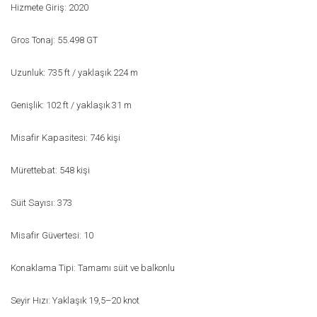
Hizmete Giriş: 2020
Gros Tonaj: 55.498 GT
Uzunluk: 735 ft / yaklaşık 224 m
Genişlik: 102 ft / yaklaşık 31 m
Misafir Kapasitesi: 746 kişi
Mürettebat: 548 kişi
Süit Sayısı: 373
Misafir Güvertesi: 10
Konaklama Tipi: Tamamı süit ve balkonlu
Seyir Hızı: Yaklaşık 19,5–20 knot