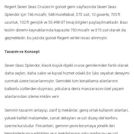
Regent Seven Seas Cruises’ın güncel gemi sayfasında Seven Seas
Splendor için 746 misafir, 548 mürettebat, 373 süit, 10 güverte, 735 ft
uzunluk, 102 ft genişlik ve 55.498 GT tonaj bilgileri paylaşılmaktadır. Bazı
teslim dönemi kaynaklarında kapasite 750 misafir ve 375 süit olarak da
geçmektedir; bu yazıda güncel Regent verileri esas alınmıştır.
Tasarım ve Konsept
Seven Seas Splendor, klasik büyük ölçekli cruise gemilerinden farklı olarak
daha seçkin, daha sakin ve kişisel hizmet odaklı bir lüks seyahat deneyimi
sunmak üzere tasarlanmıştır. Gemideki tüm konaklama alanlarının
balkonlu süitlerden oluşması, yolculara deniz manzarasını özel yaşam
alanlarından izleme imkânı verir.
Geminin tasarım anlayışı; zarif iç mekânlar, geniş ortak kullanım alanları,
yüksek kaliteli malzemeler, sanat detayları ve üst düzey otel konforu
üzerine kuruludur. Fincantieri, geminin çevre korumaya yönelik ileri
teknolojilerle inşa edildiğini ve iç mekânlarının yolcu konforunu en üst