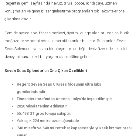
Regent’in gemi sayfasında havuz, trivia, bocce, ikindi çayı, uzman
konuşmaları ve gemi içi zenginleştirme programları gibi aktiviteler öne
çıkarılmaktadır.
Gemide ayrıca spa, fitness merkezi, tiyatro, lounge alanları, casino, butik
mağazalar ve sanat odaklı dekoratif alanlar bulunur. Bu alanlar, Seven
Seas Splendor’u yalnızca bir ulaşım aracı değil, deniz üzerinde lüks otel
deneyimi sunan özel bir yaşam alanı hâline getirir.
Seven Seas Splendor’un Öne Çıkan Özellikleri
Regent Seven Seas Cruises filosunun ultra lüks
gemilerindendir.
Fincantieri tarafından Ancona, İtalya’da inşa edilmiştir.
2020 yılında teslim edilmiştir.
55.498 GT gros tonaja sahiptir.
Yaklaşık 224 metre uzunluğundadır.
746 misafir ve 548 mürettebat kapasitesiyle yüksek hizmet oranı
sunar.