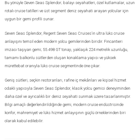
Bu yönüyle Seven Seas Splendor; balayı seyahatleri, özel kutlamalar, uzun
rotalı cruise tatilleri ve üst segment deniz seyahati arayan yolcular için
uygun bir gemi profili sunar.
Seven Seas Splendor, Regent Seven Seas Cruises’ın ultra lüks cruise
anlayışını temsil eden modern yolcu gemilerinden biridir. Fincantieri
imzası taşıyan gemi; 55.498 GT tonajı, yaklaşık 224 metrelik uzunluğu,
tamamı balkonlu süitlerden oluşan konaklama yapısı ve yüksek
mürettebat oranıyla lüks cruise segmentinde öne çıkar.
Geniş süitleri, seçkin restoranları, rafine iç mekânları ve kişisel hizmet
odaklı yapısıyla Seven Seas Splendor, klasik yolcu gemisi deneyiminden
daha özel ve ayrıcalıklı bir deniz seyahati sunmak üzere tasarlanmıştır.
Bilgi amaçlı değerlendirildiğinde gemi, modern cruise endüstrisinde
konfor, mahremiyet ve lüks hizmet anlayışının güçlü örneklerinden biri
olarak kabul edilebilir.