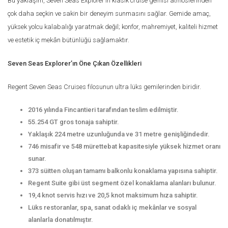
Bu yaklaşım, Seven Seas Explorer’ın klasik cruise gemisi atmosferinden
çok daha seçkin ve sakin bir deneyim sunmasını sağlar. Gemide amaç,
yüksek yolcu kalabalığı yaratmak değil; konfor, mahremiyet, kaliteli hizmet
ve estetik iç mekân bütünlüğü sağlamaktır.
Seven Seas Explorer’ın Öne Çıkan Özellikleri
Regent Seven Seas Cruises filosunun ultra lüks gemilerinden biridir.
2016 yılında Fincantieri tarafından teslim edilmiştir.
55.254 GT gros tonaja sahiptir.
Yaklaşık 224 metre uzunluğunda ve 31 metre genişliğindedir.
746 misafir ve 548 mürettebat kapasitesiyle yüksek hizmet oranı
sunar.
373 süitten oluşan tamamı balkonlu konaklama yapısına sahiptir.
Regent Suite gibi üst segment özel konaklama alanları bulunur.
19,4 knot servis hızı ve 20,5 knot maksimum hıza sahiptir.
Lüks restoranlar, spa, sanat odaklı iç mekânlar ve sosyal
alanlarla donatılmıştır.