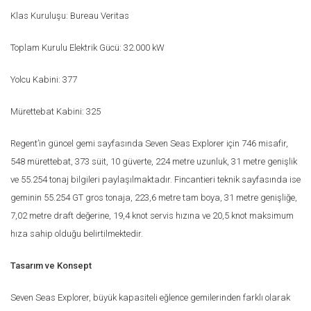
Klas Kuruluşu: Bureau Veritas
Toplam Kurulu Elektrik Gücü: 32.000 kW
Yolcu Kabini: 377
Mürettebat Kabini: 325
Regent’in güncel gemi sayfasında Seven Seas Explorer için 746 misafir,
548 mürettebat, 373 süit, 10 güverte, 224 metre uzunluk, 31 metre genişlik
ve 55.254 tonaj bilgileri paylaşılmaktadır. Fincantieri teknik sayfasında ise
geminin 55.254 GT gros tonaja, 223,6 metre tam boya, 31 metre genişliğe,
7,02 metre draft değerine, 19,4 knot servis hızına ve 20,5 knot maksimum
hıza sahip olduğu belirtilmektedir.
Tasarım ve Konsept
Seven Seas Explorer, büyük kapasiteli eğlence gemilerinden farklı olarak