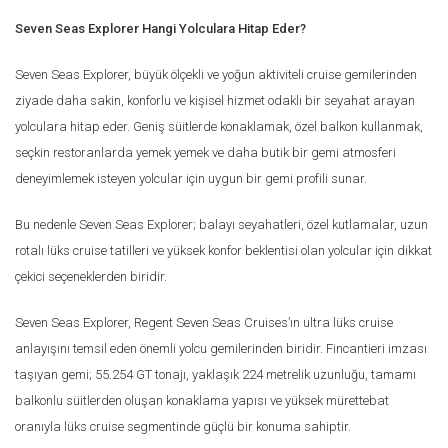
Seven Seas Explorer Hangi Yolculara Hitap Eder?
Seven Seas Explorer, büyük ölçekli ve yoğun aktiviteli cruise gemilerinden
ziyade daha sakin, konforlu ve kişisel hizmet odaklı bir seyahat arayan
yolculara hitap eder. Geniş süitlerde konaklamak, özel balkon kullanmak,
seçkin restoranlarda yemek yemek ve daha butik bir gemi atmosferi
deneyimlemek isteyen yolcular için uygun bir gemi profili sunar.
Bu nedenle Seven Seas Explorer; balayı seyahatleri, özel kutlamalar, uzun
rotalı lüks cruise tatilleri ve yüksek konfor beklentisi olan yolcular için dikkat
çekici seçeneklerden biridir.
Seven Seas Explorer, Regent Seven Seas Cruises’ın ultra lüks cruise
anlayışını temsil eden önemli yolcu gemilerinden biridir. Fincantieri imzası
taşıyan gemi; 55.254 GT tonajı, yaklaşık 224 metrelik uzunluğu, tamamı
balkonlu süitlerden oluşan konaklama yapısı ve yüksek mürettebat
oranıyla lüks cruise segmentinde güçlü bir konuma sahiptir.