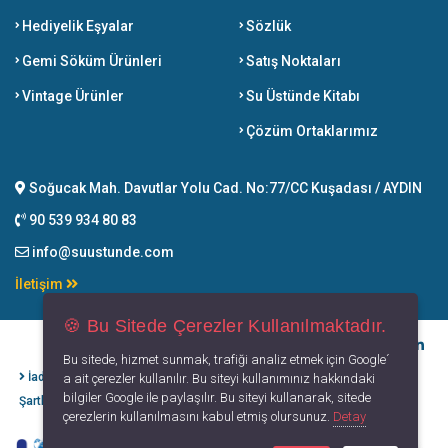
Hediyelik Eşyalar
Sözlük
Gemi Söküm Ürünleri
Satış Noktaları
Vintage Ürünler
Su Üstünde Kitabı
Çözüm Ortaklarımız
Soğucak Mah. Davutlar Yolu Cad. No:77/CC Kuşadası / AYDIN
90 539 934 80 83
info@suustunde.com
İletişim
🍪 Bu Sitede Çerezler Kullanılmaktadır.
Bu sitede, hizmet sunmak, trafiği analiz etmek için Google´
İade İptal
Kişisel Verilerin
Gizlilik
Kullanım
a ait çerezler kullanılır. Bu siteyi kullanımınız hakkındaki
bilgiler Google ile paylaşılır. Bu siteyi kullanarak, sitede
Şartları
Korunması
Politikası
Koşulları
çerezlerin kullanılmasını kabul etmiş olursunuz.
Detay