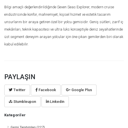
Bilgi amaçlı değerlendirildiğinde Seven Seas Explorer, modern cruise
endüstrisinde konfor, mahremiyet, kişisel hizmet ve estetik tasarım
unsurlarını bir araya getiren özel bir yolcu gemisidir. Geniş süitleri, zarif iç
mekânları, teknik kapasitesi ve ultra lüks konseptiyle deniz seyahatlerinde
üst segment deneyim arayan yolcular için öne çıkan gemilerden biri olarak
kabul edilebilir.
PAYLAŞIN
Twitter
Facebook
Google Plus
Stumbleupon
Linkedin
Kategoriler
Gemi Tanıtımları (227)