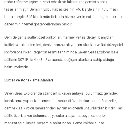
daha rafine ve kişisel hizmet odaklı bir lüks cruise gemisi olarak
tasarlanmıştır. Geminin yolcu kapasitesinin 746 kişiyle sınırlı tutulması,
buna karşılık 548 kişilik mürettebatla hizmet verilmesi, üst segment cruise
deneyiminin temel göstergelerinden biridir.
Gemide geniş süitler, özel balkonlar, mermer ve taş detaylı banyolar,
kaliteli yatak sistemleri, deniz manzaralı yaşam alanları ve üst düzey otel
konforu öne çıkar. Regent’in resmi tanıtımında Seven Seas Explorer’daki
süitlerin 307 ft² ile 4.443 ft² arasında değişen alanlara sahip olduğu
belirtilmektedir.
Süitler ve Konaklama Alanları
Seven Seas Explorer’da standart iç kabin anlayışı bulunmaz; gemideki
konaklama yapısı tamamen süit konsepti üzerine kuruludur. Bu özellik,
gemiyi klasik yolcu gemilerinden ayıran en önemli unsurlardan biridir. Her
süitte özel balkon bulunması, yolculara seyahat boyunca deniz
manzarasını kişisel yaşam alanlarından izleme imkânı sunar.