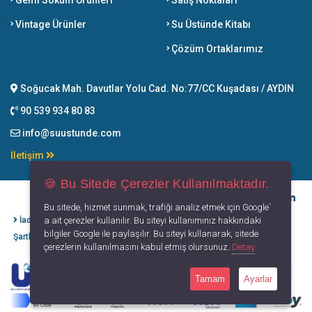
Vintage Ürünler
Su Üstünde Kitabı
Çözüm Ortaklarımız
Soğucak Mah. Davutlar Yolu Cad. No:77/CC Kuşadası / AYDIN
90 539 934 80 83
info@suustunde.com
İletişim
🍪 Bu Sitede Çerezler Kullanılmaktadır.
Bu sitede, hizmet sunmak, trafiği analiz etmek için Google´
İade İptal
Kişisel Verilerin
Gizlilik
Kullanım
a ait çerezler kullanılır. Bu siteyi kullanımınız hakkındaki
bilgiler Google ile paylaşılır. Bu siteyi kullanarak, sitede
Şartları
Korunması
Politikası
Koşulları
çerezlerin kullanılmasını kabul etmiş olursunuz.
Detay
Tamam
Ayarlar