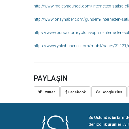
http://www.malatyaguncel.com/internetten-satisa-cik
http://www.onayhaber.com/gundem/internetten-satisa
https://www.bursa.com/yolcu-vapuru-internetten-sat
https://www.yalinhaberler.com/mobil/haber/32121/inte
PAYLAŞIN
Twitter
Facebook
Google Plus
Su Üstünde; birbirind
denizcilik ürünleri, vi