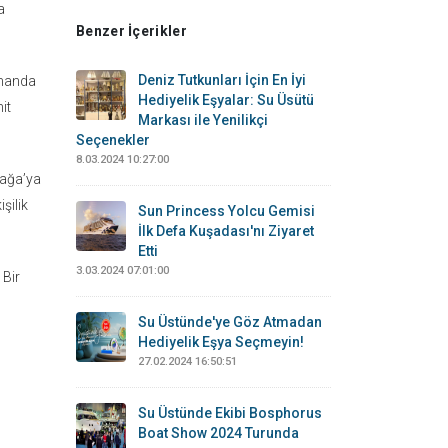
a
Benzer İçerikler
Deniz Tutkunları İçin En İyi
amanda
Hediyelik Eşyalar: Su Üsütü
it
Markası ile Yenilikçi
Seçenekler
8.03.2024 10:27:00
iağa’ya
şilik
Sun Princess Yolcu Gemisi
İlk Defa Kuşadası'nı Ziyaret
Etti
3.03.2024 07:01:00
 Bir
Su Üstünde'ye Göz Atmadan
Hediyelik Eşya Seçmeyin!
27.02.2024 16:50:51
Su Üstünde Ekibi Bosphorus
Boat Show 2024 Turunda