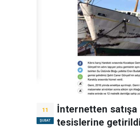
İnternetten satışa
11
tesislerine getirild
ŞUBAT