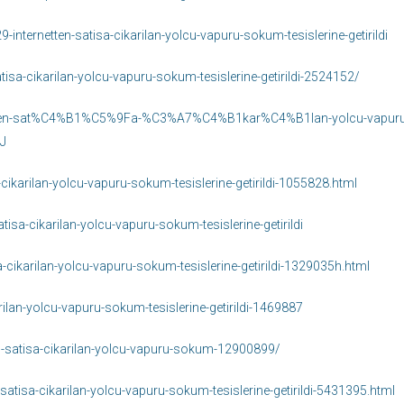
nternetten-satisa-cikarilan-yolcu-vapuru-sokum-tesislerine-getirildi
tisa-cikarilan-yolcu-vapuru-sokum-tesislerine-getirildi-2524152/
netten-sat%C4%B1%C5%9Fa-%C3%A7%C4%B1kar%C4%B1lan-yolcu-vapuru
J
-cikarilan-yolcu-vapuru-sokum-tesislerine-getirildi-1055828.html
sa-cikarilan-yolcu-vapuru-sokum-tesislerine-getirildi
cikarilan-yolcu-vapuru-sokum-tesislerine-getirildi-1329035h.html
ilan-yolcu-vapuru-sokum-tesislerine-getirildi-1469887
n-satisa-cikarilan-yolcu-vapuru-sokum-12900899/
atisa-cikarilan-yolcu-vapuru-sokum-tesislerine-getirildi-5431395.html