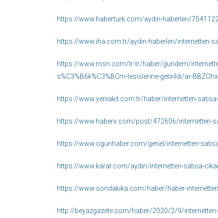
https://www.haberturk.com/aydin-haberleri/75411229-i
https://www.iha.com.tr/aydin-haberleri/internetten-sa
https://www.msn.com/tr-tr/haber/gundem/inter
s%C3%B6k%C3%BCm-tesislerine-getirildi/ar-BBZOhx
https://www.yeniakit.com.tr/haber/internetten-satisa
https://www.haberx.com/post/472606/internetten-sati
https://www.ogunhaber.com/genel/internetten-satisa-
https://www.karar.com/aydin/internetten-satisa-cikar
https://www.sondakika.com/haber/haber-internette
http://beyazgazete.com/haber/2020/2/9/internetten-s