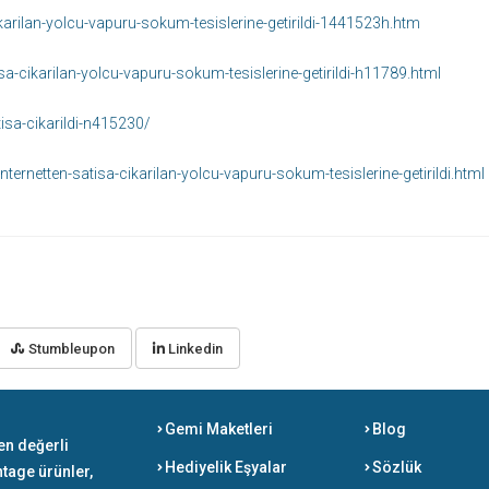
arilan-yolcu-vapuru-sokum-tesislerine-getirildi-1441523h.htm
-cikarilan-yolcu-vapuru-sokum-tesislerine-getirildi-h11789.html
isa-cikarildi-n415230/
rnetten-satisa-cikarilan-yolcu-vapuru-sokum-tesislerine-getirildi.html
Stumbleupon
Linkedin
Gemi Maketleri
Blog
en değerli
Hediyelik Eşyalar
Sözlük
ntage ürünler,