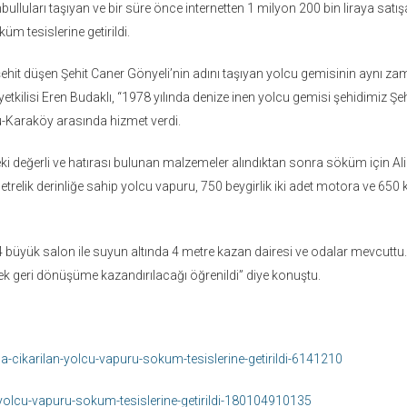
ulluları taşıyan ve bir süre önce internetten 1 milyon 200 bin liraya satış
üm tesislerine getirildi.
şehit düşen Şehit Caner Gönyeli’nin adını taşıyan yolcu gemisinin aynı z
tkilisi Eren Budaklı, “1978 yılında denize inen yolcu gemisi şehidimiz Şeh
ü-Karaköy arasında hizmet verdi.
eki değerli ve hatırası bulunan malzemeler alındıktan sonra söküm için Al
relik derinliğe sahip yolcu vapuru, 750 beygirlik iki adet motora ve 650 ki
büyük salon ile suyun altında 4 metre kazan dairesi ve odalar mevcuttu.
ek geri dönüşüme kazandırılacağı öğrenildi” diye konuştu.
a-cikarilan-yolcu-vapuru-sokum-tesislerine-getirildi-6141210
yolcu-vapuru-sokum-tesislerine-getirildi-180104910135