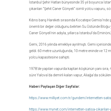
İstanbul Şehir Hatları bünyesinde 35 yıl boyunca İstanb
çıkarılan "Şehit Caner Gönyeli" isimli yolcu vapuru, sök
Kıbrıs barış Hareketı sırasında Kocatepe Gemisi’nde 
önemli bir değer olduğunu belirten Su Üstünde Bloğu ye
Caner Gönyeli’nin adıyla, yıllarca İstanbul’da Eminön
Gemi, 2016 yılında emekliye ayrılmıştı. Gemi içerisind
geldi. 60 metre uzunluğunda, 10 metre eninde ve 12 met
yolcu kapasitesine sahipti.
1978'de yapılan vapurda kaptan köşkünün yanı sıra, 4 
süre Yalova'da demirli kalan vapur, Aliağa’da söküler
Haberi Paylaşan Diğer Sayfalar:
https://www.milliyet.com.tr/gundem/internetten-satis
https://www.mynet.com/internetten-satisa-cikarilan-