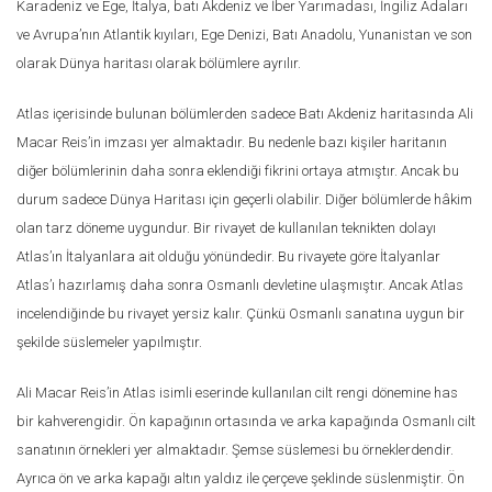
Karadeniz ve Ege, İtalya, batı Akdeniz ve İber Yarımadası, İngiliz Adaları
ve Avrupa’nın Atlantik kıyıları, Ege Denizi, Batı Anadolu, Yunanistan ve son
olarak Dünya haritası olarak bölümlere ayrılır.
Atlas içerisinde bulunan bölümlerden sadece Batı Akdeniz haritasında Ali
Macar Reis’in imzası yer almaktadır. Bu nedenle bazı kişiler haritanın
diğer bölümlerinin daha sonra eklendiği fikrini ortaya atmıştır. Ancak bu
durum sadece Dünya Haritası için geçerli olabilir. Diğer bölümlerde hâkim
olan tarz döneme uygundur. Bir rivayet de kullanılan teknikten dolayı
Atlas’ın İtalyanlara ait olduğu yönündedir. Bu rivayete göre İtalyanlar
Atlas’ı hazırlamış daha sonra Osmanlı devletine ulaşmıştır. Ancak Atlas
incelendiğinde bu rivayet yersiz kalır. Çünkü Osmanlı sanatına uygun bir
şekilde süslemeler yapılmıştır.
Ali Macar Reis’in Atlas isimli eserinde kullanılan cilt rengi dönemine has
bir kahverengidir. Ön kapağının ortasında ve arka kapağında Osmanlı cilt
sanatının örnekleri yer almaktadır. Şemse süslemesi bu örneklerdendir.
Ayrıca ön ve arka kapağı altın yaldız ile çerçeve şeklinde süslenmiştir. Ön