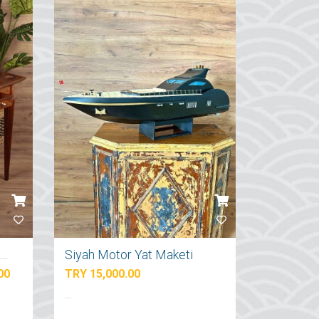
uise Gemisi Ahşap Oyun Masası
Siyah Motor Yat Maketi
00
TRY 15,000.00
...