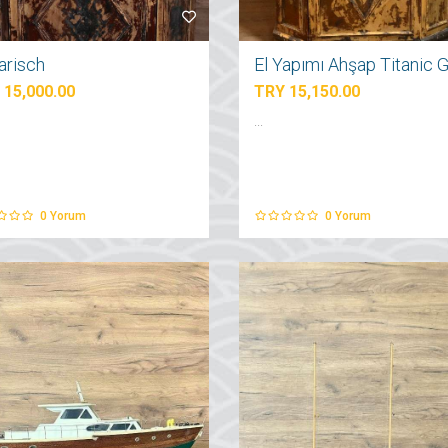
arisch
 15,000.00
TRY 15,150.00
...
0
Yorum
0
Yorum