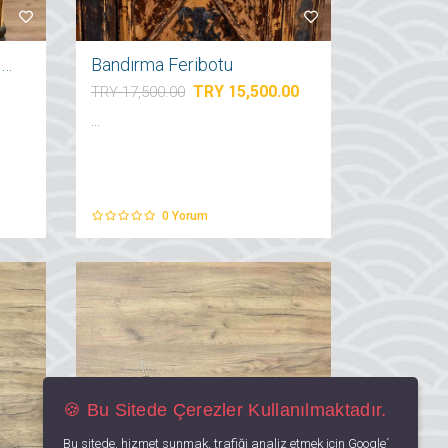
El Yapımı Ahşap Titanic Gemi Maketi
Bandırma Feribotu
TRY 15,500.00
TRY 17,500.00
...
0
Yorum
🍪 Bu Sitede Çerezler Kullanılmaktadır.
Bu sitede, hizmet sunmak, trafiği analiz etmek için Google´