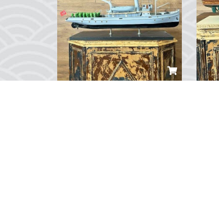
Nusret Mayın Gemisi Maketi
Cal
TRY 16,000.00
TRY
...
...
0
Yorum