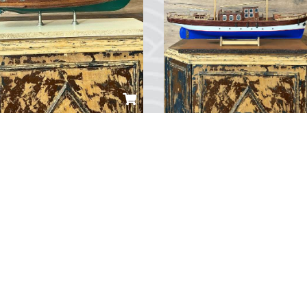
afuria Yat Model
 16,000.00
TRY 16,000.00
...
0
Yorum
0
Yorum