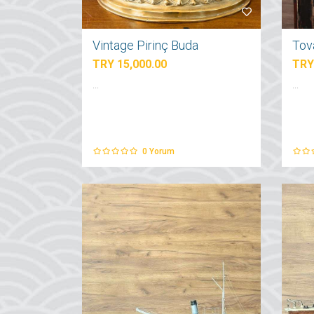
Vintage Pirinç Buda
Tov
TRY 15,000.00
TRY
...
...
0
Yorum