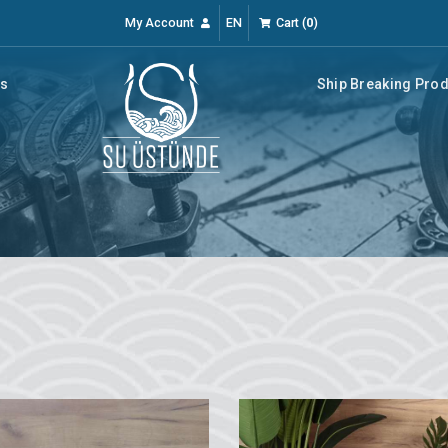
My Account
EN
Cart
(
0
)
rs
Ship Breaking Pro