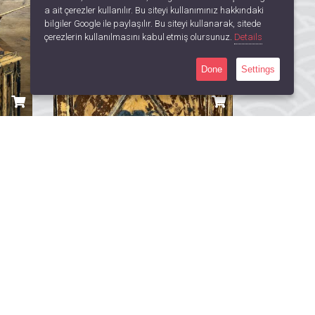
a ait çerezler kullanılır. Bu siteyi kullanımınız hakkındaki
bilgiler Google ile paylaşılır. Bu siteyi kullanarak, sitede
çerezlerin kullanılmasını kabul etmiş olursunuz.
Details
Done
Settings
Kabinli Kruvazör Yat Maketi
Trotamares Balıkçı Teknesi
TRY 16,000.00
...
0
Yorum