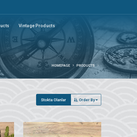
ducts
Vintage Products
HOMEPAGE
PRODUCTS
Stokta Olanlar
Order By