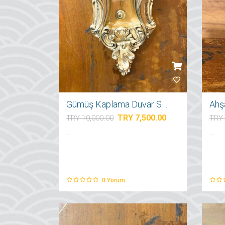
Gümüş Kaplama Duvar Saati
TRY 7,500.00
TRY 10,000.00
TRY 
...
...
0
Yorum