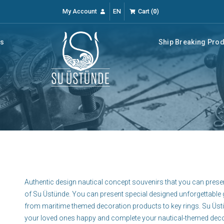
My Account
EN
Cart
(
0
)
rs
Ship Breaking Pro
Authentic design nautical concept souvenirs that you can present
of Su Üstünde. You can present special designed unforgettable g
from maritime themed decoration products to key rings. Su Üstün
your loved ones happy and complete your nautical-themed deco