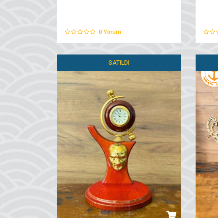
0
Yorum
SATILDI