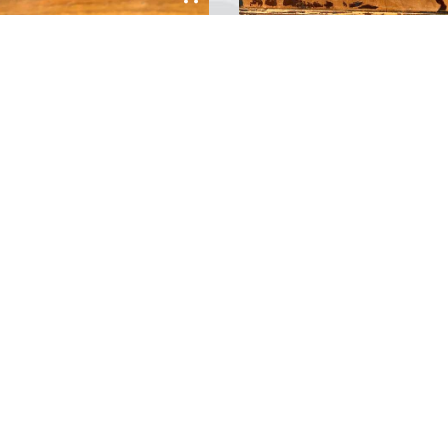
ine Üstü Şamdan
Ahşap El Yapımı Dekor
...
0
Yorum
0
Yorum
«
1
2
3
...
23
24
25
26
»
Ship Models
Blog