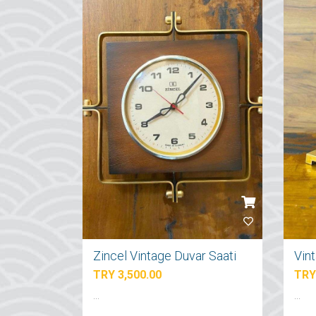
Zincel Vintage Duvar Saati
TRY 3,500.00
TRY
...
...