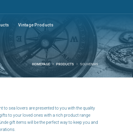
ducts
Vintage Products
HOMEPAGE
PRODUCTS
SOUVENIRS
 to sea lovers are presented to you with the quality
ifts to your loved ones with a rich product range
de gift items will be the perfect way to keep you and
rations.