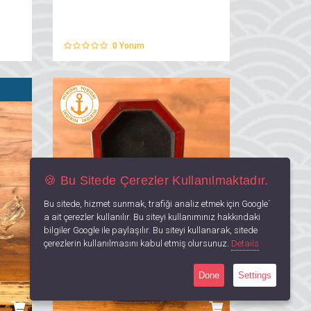
0
Yorum
🍪 Bu Sitede Çerezler Kullanılmaktadır.
Bu sitede, hizmet sunmak, trafiği analiz etmek için Google´
a ait çerezler kullanılır. Bu siteyi kullanımınız hakkındaki
bilgiler Google ile paylaşılır. Bu siteyi kullanarak, sitede
çerezlerin kullanılmasını kabul etmiş olursunuz.
Details
Done
Settings