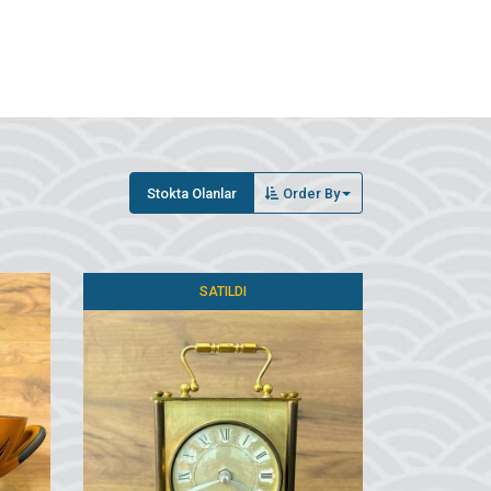
Stokta Olanlar
Order By
SATILDI