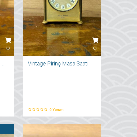
Vintage Porselen Kylix Dionysos Kupası
Vintage Pirinç Masa Saati
...
0
Yorum