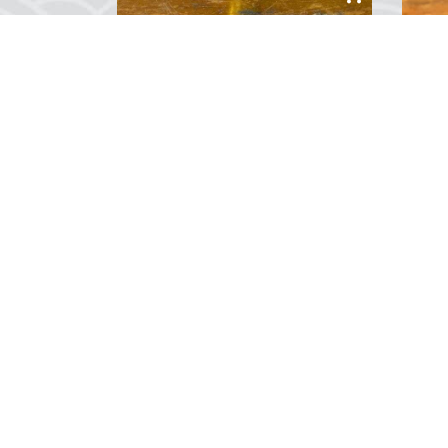
Atatürk Büstlü Masa Saati
Şöm
...
...
0
Yorum