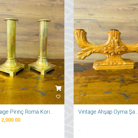
Vintage Pirinç Roma Korint Sütun Şamdan
Vintage Ahşap Oyma Şam
 2,000.00
...