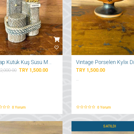
Ahşap Kütük Kuş Süsü Mumluk
TRY 1,500.00
TRY 1,500.00
2,000.00
...
0
Yorum
0
Yorum
SATILDI