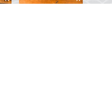
 Yelkenli
Sekizgen Maun Kasalı Masa Saati
TRY 1,000.00
TRY 1,250.00
...
0
Yorum
Soğucak Mah. Davutlar Yolu Cad.