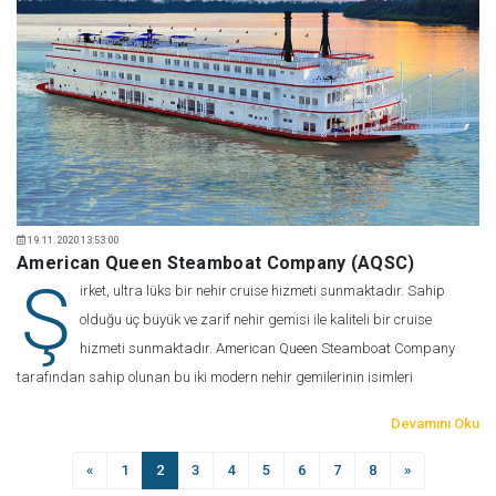
19.11.2020 13:53:00
American Queen Steamboat Company (AQSC)
Ş
irket, ultra lüks bir nehir cruise hizmeti sunmaktadır. Sahip
olduğu üç büyük ve zarif nehir gemisi ile kaliteli bir cruise
hizmeti sunmaktadır. American Queen Steamboat Company
tarafından sahip olunan bu iki modern nehir gemilerinin isimleri
Devamını Oku
«
1
2
3
4
5
6
7
8
»