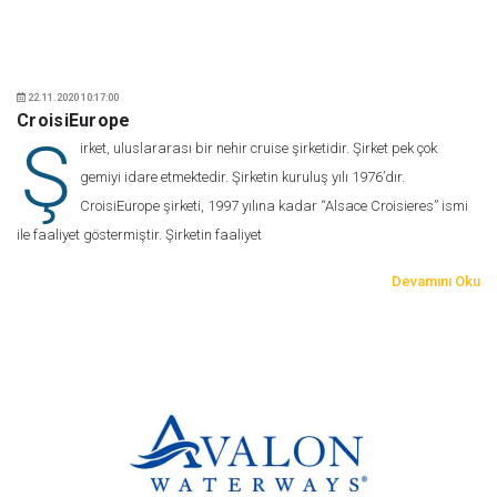
22.11.2020 10:17:00
CroisiEurope
Ş
irket, uluslararası bir nehir cruise şirketidir. Şirket pek çok
gemiyi idare etmektedir. Şirketin kuruluş yılı 1976’dır.
CroisiEurope şirketi, 1997 yılına kadar “Alsace Croisieres” ismi
ile faaliyet göstermiştir. Şirketin faaliyet
Devamını Oku