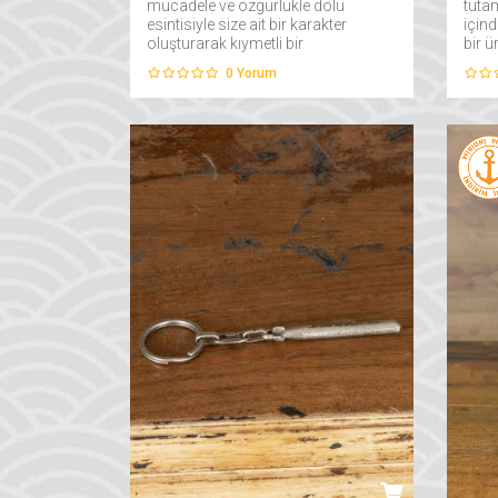
mücadele ve özgürlükle dolu
tuta
esintisiyle size ait bir karakter
içind
oluşturarak kıymetli bir
bir ü
aksesuarınız olacak....
0
Yorum