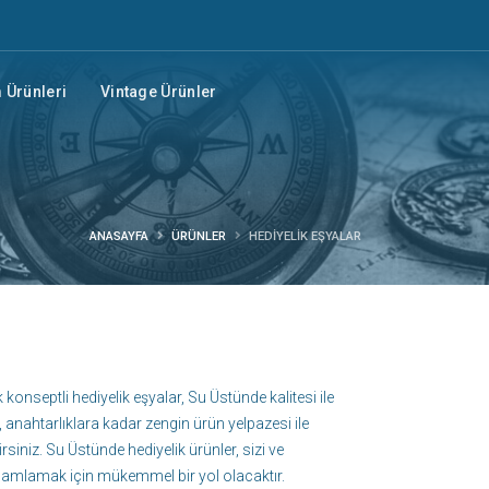
Ürünleri
Vintage Ürünler
ANASAYFA
ÜRÜNLER
HEDIYELIK EŞYALAR
 konseptli hediyelik eşyalar, Su Üstünde kalitesi ile
 anahtarlıklara kadar zengin ürün yelpazesi ile
siniz. Su Üstünde hediyelik ürünler, sizi ve
amamlamak için mükemmel bir yol olacaktır.