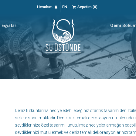
Hesabım
EN
Sepetim
(
0
)
 Eşyalar
Gemi Söküm 
Deniz tutkunlarına hediye edebileceğiniz otantik tasarım denizcilik
sizlere sunulmaktadır. Denizcilik temalı dekorasyon ürünlerinden,
sevdiklerinize özel tasarımlı unutulmaz hediyeler armağan edebilir
sevdiklerinizi mutlu etmek ve deniz temalı dekorasyonlarınızı t