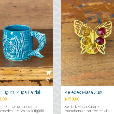
k Figürlü Kupa Bardak
Kelebek Masa Süsü
5,00
₺150,00
 tutkunları için, seramik
Kelebek Masa Süsü ile
meden üretilen balık figürlü
masalarınıza zarif ve renkli bir