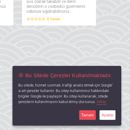
i
süs olarak takabilir ve derin
mızı
denizlerin o cezbedici gizemlerini
cebinize sığdırabilirsiniz....
ılık
0
Yorum
🍪 Bu Sitede Çerezler Kullanılmaktadır.
Bu sitede, hizmet sunmak, trafiği analiz etmek için Google´
a ait çerezler kullanılır. Bu siteyi kullanımınız hakkındaki
bilgiler Google ile paylaşılır. Bu siteyi kullanarak, sitede
çerezlerin kullanılmasını kabul etmiş olursunuz.
Detay
Tamam
Ayarlar