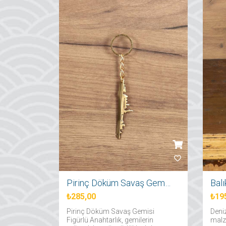
Pirinç Döküm Savaş Gemisi Figürlü Anahtarlık
Balı
₺285,00
₺19
Pirinç Döküm Savaş Gemisi
Deniz
Figürlü Anahtarlık, gemilerin
malze