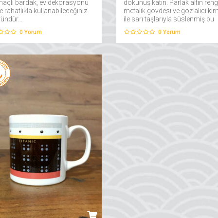
maçlı bardak, ev dekorasyonu
dokunuş katın. Parlak altın reng
e rahatlıkla kullanabileceğiniz
metalik gövdesi ve göz alıcı kır
ründür....
ile sarı taşlarıyla süslenmiş bu
kelebek, bulunduğu ortama canl
0
Yorum
0
Yorum
ve enerji getiriyor....