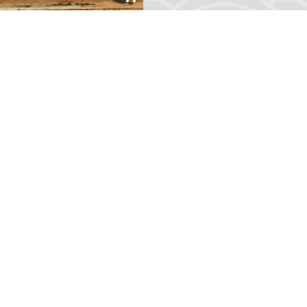
anic Kupa Bardak
₺115,00
,00
ik tutkunları için, seramik
meden üretilen Titanik figürlü
maçlı bardak, ev dekorasyonu
e rahatlıkla kullanabileceğiniz
ründür....
0
Yorum
«
1
2
3
4
5
6
»
Gemi Maketleri
Blog
en değerli