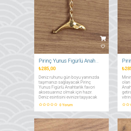
Pirinç Yunus Figürlü Anahtarlık
₺285,00
₺28
Deniz ruhunu gün boyu yanınızda
Minim
taşımanızı sağlayacak Pirinç
olan 
Yunus Figürlü Anahtarlık favori
Anaht
aksesuarınız olmak için hazır.
getir
Deniz esintisini evinize taşıyacak
vitri
yunus anahtarlığa ve daha
kons
0
Yorum
fazlasına Su Üstünde adresinden
sergil
ulaşabilirsiniz....