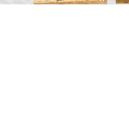
Denizaltı Anahtarlık
Tit
₺120,00
₺265
Siz de derin denizlerin fatihi olan
Titan
gemileri anahtarlığınıza süs olarak
malze
takabilir ve derin denizlerin o
tuta
cezbedici gizemlerini cebinize
içind
sığdırabilirsiniz....
bir ü
0
Yorum
Su Üstünde; birbirind