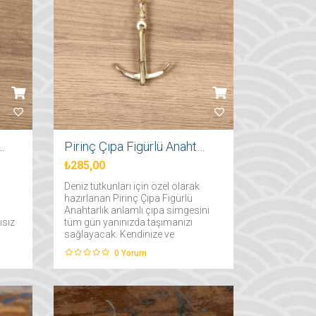
a Figürlü Anahtarlık
Pirinç Çıpa Figürlü Anahtarlık
₺285,00
Deniz tutkunları için özel olarak
hazırlanan Pirinç Çıpa Figürlü
Anahtarlık anlamlı çıpa simgesini
ısız
tüm gün yanınızda taşımanızı
sağlayacak. Kendinize ve
sevdiklerinize hediye edebileceğiniz
0
Yorum
çıpa anahtarlık favori aksesuarınız
olmak için hazır!...