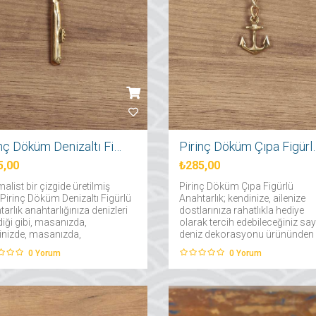
Pirinç Döküm Denizaltı Figürlü Anahtarlık
Pirinç Döküm Çıp
5,00
₺285,00
alist bir çizgide üretilmiş
Pirinç Döküm Çıpa Figürlü
Pirinç Döküm Denizaltı Figürlü
Anahtarlık; kendinize, ailenize
arlık anahtarlığınıza denizleri
dostlarınıza rahatlıkla hediye
diği gibi, masanızda,
olarak tercih edebileceğiniz say
ninizde, masanızda,
deniz dekorasyonu ürününden
olunuzda rahatlıkla
sadece biridir....
0
Yorum
0
Yorum
eyebilirsiniz....