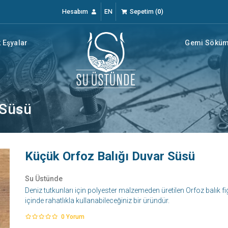
Hesabım
EN
Sepetim
(
0
)
 Eşyalar
Gemi Söküm 
 Süsü
Küçük Orfoz Balığı Duvar Süsü
Su Üstünde
Deniz tutkunları için polyester malzemeden üretilen Orfoz balık fi
içinde rahatlıkla kullanabileceğiniz bir üründür.
0
Yorum