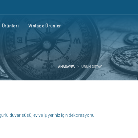
Ürünleri
Vintage Ürünler
ANASAYFA
ÜRÜN DETAY
gürlü duvar süsü, ev ve iş yeriniz için dekorasyonu