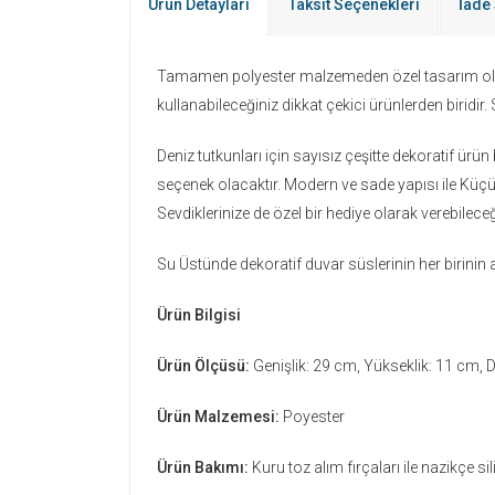
Ürün Detayları
Taksit Seçenekleri
İade 
Tamamen polyester malzemeden özel tasarım olarak
kullanabileceğiniz dikkat çekici ürünlerden biridir.
Deniz tutkunları için sayısız çeşitte dekoratif ür
seçenek olacaktır. Modern ve sade yapısı ile Küçü
Sevdiklerinize de özel bir hediye olarak verebileceği
Su Üstünde dekoratif duvar süslerinin her birinin a
Ürün Bilgisi
Ürün Ölçüsü:
Genişlik: 29 cm, Yükseklik: 11 cm, D
Ürün Malzemesi:
Poyester
Ürün Bakımı:
Kuru toz alım fırçaları ile nazikçe si