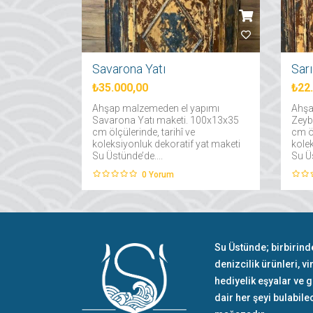
Savarona Yatı
Sar
₺35.000,00
₺22
Ahşap malzemeden el yapımı
Ahşa
Savarona Yatı maketi. 100x13x35
Zeyb
cm ölçülerinde, tarihî ve
cm öl
koleksiyonluk dekoratif yat maketi
kole
Su Üstünde’de....
Su Üs
0
Yorum
Su Üstünde; birbirind
denizcilik ürünleri, vi
hediyelik eşyalar ve 
dair her şeyi bulabile