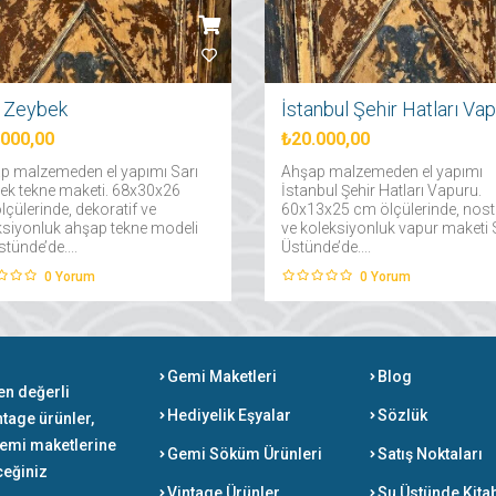
ı Zeybek
.000,00
₺20.000,00
p malzemeden el yapımı Sarı
Ahşap malzemeden el yapımı
ek tekne maketi. 68x30x26
İstanbul Şehir Hatları Vapuru.
çülerinde, dekoratif ve
60x13x25 cm ölçülerinde, nosta
ksiyonluk ahşap tekne modeli
ve koleksiyonluk vapur maketi
tünde’de....
Üstünde’de....
0
Yorum
0
Yorum
Gemi Maketleri
Blog
en değerli
Hediyelik Eşyalar
Sözlük
ntage ürünler,
gemi maketlerine
Gemi Söküm Ürünleri
Satış Noktaları
ceğiniz
Vintage Ürünler
Su Üstünde Kita