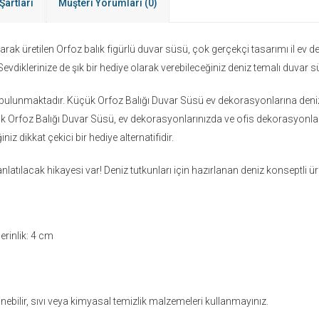
Şartları
Müşteri Yorumları
(0)
 üretilen Orfoz balık figürlü duvar süsü, çok gerçekçi tasarımı il ev d
 Sevdiklerinize de şık bir hediye olarak verebileceğiniz deniz temalı duvar sü
ün bulunmaktadır. Küçük Orfoz Balığı Duvar Süsü ev dekorasyonlarına deniz
k Orfoz Balığı Duvar Süsü, ev dekorasyonlarınızda ve ofis dekorasyonların
niz dikkat çekici bir hediye alternatifidir.
nlatılacak hikayesi var! Deniz tutkunları için hazırlanan deniz konseptli ü
erinlik: 4 cm
linebilir, sıvı veya kimyasal temizlik malzemeleri kullanmayınız.