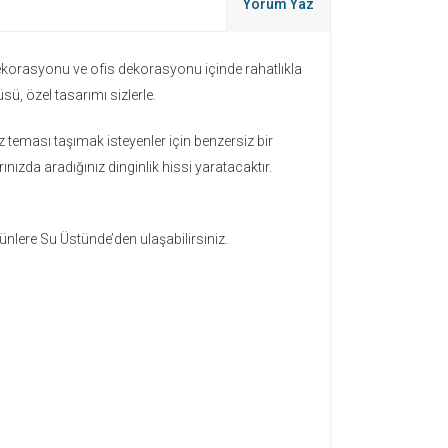
Yorum Yaz
ekorasyonu ve ofis dekorasyonu içinde rahatlıkla
sü, özel tasarımı sizlerle.
 teması taşımak isteyenler için benzersiz bir
ızda aradığınız dinginlik hissi yaratacaktır.
rünlere Su Üstünde’den ulaşabilirsiniz.