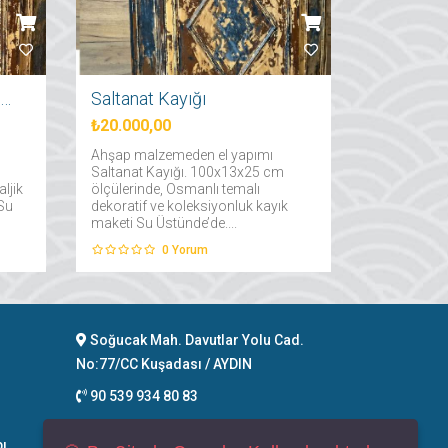
İstanbul Şehir Hatları Vapuru
Saltanat Kayığı
₺20.000,00
Ahşap malzemeden el yapımı
Saltanat Kayığı. 100x13x25 cm
ljik
ölçülerinde, Osmanlı temalı
 Su
dekoratif ve koleksiyonluk kayık
maketi Su Üstünde’de....
0
Yorum
Soğucak Mah. Davutlar Yolu Cad.
No:77/CC Kuşadası / AYDIN
90 539 934 80 83
info@suustunde.com
bı