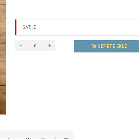
SATILDI!
-
+
SEPETE EKLE