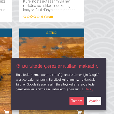
nize
Küre, nostaljik tasarımıyla her
,
mekâna sofistike bir dokunuş
arla
katıyor. Eski dünya haritalarından
iş
ilham alınarak detaylandırılan bu
0
Yorum
çin
küre, zamansız estetiğiyle tarih
..
meraklıları ve koleksiyoncular için
mükemmel bir dekoratif parça....
SATILDI
🍪 Bu Sitede Çerezler Kullanılmaktadır.
Bu sitede, hizmet sunmak, trafiği analiz etmek için Google´
a ait çerezler kullanılır. Bu siteyi kullanımınız hakkındaki
bilgiler Google ile paylaşılır. Bu siteyi kullanarak, sitede
çerezlerin kullanılmasını kabul etmiş olursunuz.
Detay
Tamam
Ayarlar