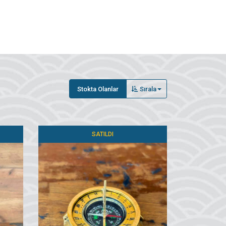
Stokta Olanlar
Sırala
SATILDI