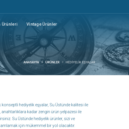
Ürünleri
Vintage Ürünler
ANASAYFA
ÜRÜNLER
HEDIYELIK EŞYALAR
 konseptli hediyelik eşyalar, Su Üstünde kalitesi ile
 anahtarlıklara kadar zengin ürün yelpazesi ile
siniz. Su Üstünde hediyelik ürünler, sizi ve
amamlamak için mükemmel bir yol olacaktır.