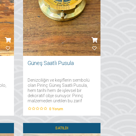
Güneş Saatli Pusula
Denizciliğin ve keşiflerin sembolü
blo,
olan Pirinç Güneş Saatli Pusula,
hem tarihi hem de işlevsel bir
dekoratif obje sunuyor. Pirinç
malzemeden üretilen bu zarif
pusula, güneş saati özelliği ile
0
Yorum
geçmişteki navigasyon
yöntemlerine bir saygı duruşu
niteliğinde....
SATILDI