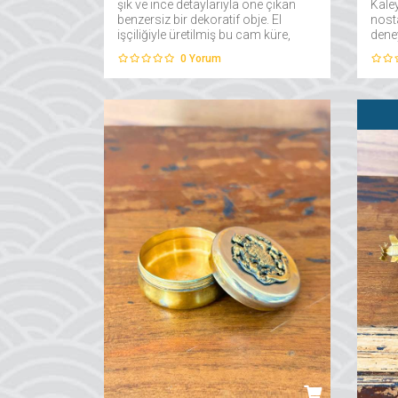
şık ve ince detaylarıyla öne çıkan
Kale
benzersiz bir dekoratif obje. El
nosta
işçiliğiyle üretilmiş bu cam küre,
dene
dünya haritasının incelikle işlenmiş
sürek
0
Yorum
hatlarını yansıtarak hem estetik
renkl
hem de anlamlı bir görünüm
gücü
sunar....
dürbü