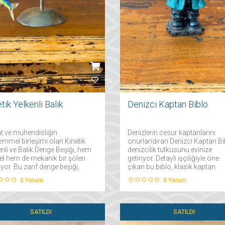
tik Yelkenli Balık
Denizci Kaptan Biblo
t ve mühendisliğin
Denizlerin cesur kaptanlarını
mmel birleşimi olan Kinetik
onurlandıran Denizci Kaptan Bi
nli ve Balık Denge Beşiği, hem
denizcilik tutkusunu evinize
el hem de mekanik bir şölen
getiriyor. Detaylı işçiliğiyle öne
or. Bu zarif denge beşiği,
çıkan bu biblo, klasik kaptan
nli bir gemi ile balığın ahenkli
üniforması ve gemi dümeniyle
0
Yorum
0
Yorum
etlerini simüle ederken,
deniz ruhunu yansıtır. Dayanıklı
za dinamik ve hareketli bir
malzemeden üretilen ve özenle
fer katıyor....
boyanmış bu dekoratif figür....
SATILDI
SATILDI