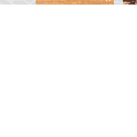
Armalı Pirinç Kutu
Den
₺500,00
Zarif işçiliği ve zamansız
Deniz
tasarımıyla öne çıkan Armalı Pirinç
mühe
Kutu, denizcilikten ilham alan
bu P
detaylarıyla prestijli bir aksesuar.
Deniz
Dayanıklı pirinçten üretilen bu şık
parla
kutu, üzerindeki arma motifiyle
Gerçe
0
Yorum
denizcilik ruhunu yansıtırken,
hayra
eşyalarınızı güvenle saklamanızı
için 
sağlar....
bu ob
«
1
Su Üstünde; birbirind