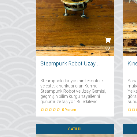
Steampunk Robot Uzay Gemisi
Kine
Steampunk dünyasının teknolojik
Sana
ve estetik harikası olan Kurmalı
müke
Steampunk Robot ve Uzay Gemisi,
Yelke
geçmişin bilim kurgu hayallerini
görs
günümüze taşıyor. Bu etkileyici
sunuy
obje, detaylı metal işçiliği ve zarif
yelke
0
Yorum
dişli mekanizmalarıyla steampunk
harek
estetiğini yansıtıyor....
odanı
atmos
SATILDI