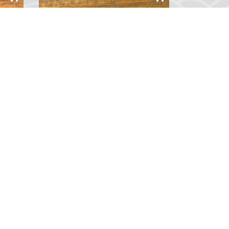
Altın Kaplama Denizci Kravat İğnesi
Denizcilik tutkusunu zarafetle
buluşturan Altın Kaplama Denizci
siz
Kravat İğnesi, deniz temalı
u.
tasarımıyla şıklığınızı tamamlıyor.
ar
İnce detaylarla işlenmiş olan bu
len
kravat iğnesi, altın kaplamasıyla
0
Yorum
göz kamaştırırken aynı zamanda
sını
dayanıklılık sunar....
26
»
Soğucak Mah. Davutlar Yolu Cad.