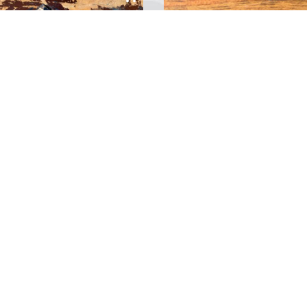
izaltı Masa Üstü Obje
Steampunk Cep Aynası
altı dünyasının gizemini ve
Vintage estetiği ve endüstriyel
ndisliğini masanıza taşıyan
detayları bir araya getiren
irinç Malzemeden Yapılmış
Steampunk Cep Aynası, benzer
altı Objesi, zarif detayları ve
tarzınızı yansıtmanın şık bir yol
k yüzeyiyle dikkat çekiyor.
Metalik dişliler, antika dokunuşl
kçi tasarımıyla denizaltı
ve gotik unsurlarla zenginleştiri
0
Yorum
0
Yorum
nları ve denizcilik tutkunları
bu kompakt ayna, steampunk
ideal bir dekoratif parça olan
dünyasının retro-fütüristik hava
je, masanıza...
taşır....
2
3
...
10
11
12
13
14
...
23
24
25
Gemi Maketleri
Blog
en değerli