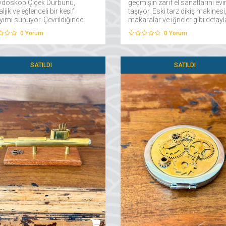
ydoskop Çiçek Dürbünü,
geçmişin zarif el sanatlarını evi
ljik ve eğlenceli bir keşif
taşıyor. Eski tarz dikiş makinesi
yimi sunuyor. Çevrildiğinde
makaralar ve iğneler gibi detayl
li değişen çiçek desenleri ve
özenle tasarlanmış bu biblo, dik
0
Yorum
0
Yorum
i geometrik şekillerle hayal
meraklıları ve vintage severler i
nüzü harekete geçiren bu
mükemmel bir dekoratif parça..
n...
SATILDI
SATILDI