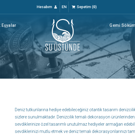
Hesabım
EN
Sepetim
(
0
)
 Eşyalar
Gemi Söküm 
Deniz tutkunlarına hediye edebileceğiniz otantik tasarım denizcilik
sizlere sunulmaktadır. Denizcilik temalı dekorasyon ürünlerinden,
sevdiklerinize özel tasarımlı unutulmaz hediyeler armağan edebilir
sevdiklerinizi mutlu etmek ve deniz temalı dekorasyonlarınızı t