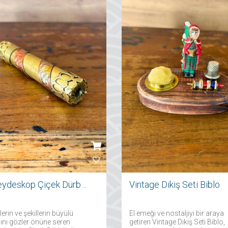
Kaleydeskop Çiçek Dürbünü
Vintage Dikiş Seti Biblo
erin ve şekillerin büyülü
El emeği ve nostaljiyi bir araya
ını gözler önüne seren
getiren Vintage Dikiş Seti Biblo,