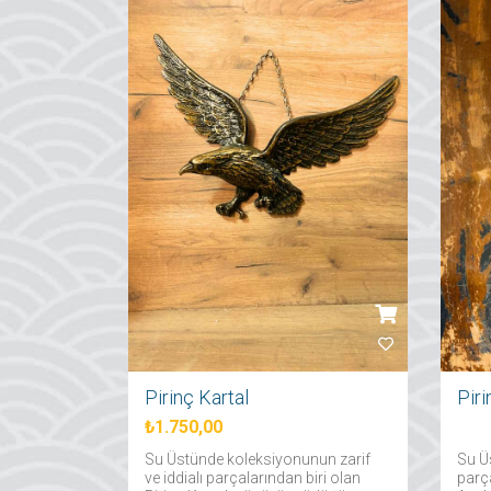
Pirinç Kartal
Pir
₺1.750,00
Su Üstünde koleksiyonunun zarif
Su Ü
ve iddialı parçalarından biri olan
parça