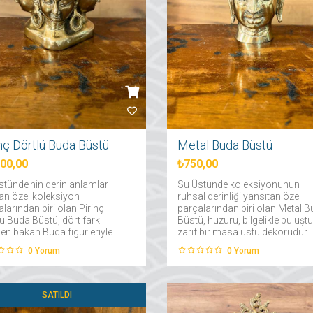
inç Dörtlü Buda Büstü
Metal Buda Büstü
000,00
₺750,00
stünde’nin derin anlamlar
Su Üstünde koleksiyonunun
yan özel koleksiyon
ruhsal derinliği yansıtan özel
larından biri olan Pirinç
parçalarından biri olan Metal 
ü Buda Büstü, dört farklı
Büstü, huzuru, bilgelikle buluşt
en bakan Buda figürleriyle
zarif bir masa üstü dekorudur.
ndalık, içsel denge ve bilgelik
Minimal ama etkileyici tasarımı
0
Yorum
0
Yorum
sını simgeler. Tamamen
bulunduğu her ortamda dinginl
çten üretilen bu masa üstü
ve denge hissi yaratır....
atif obje....
SATILDI