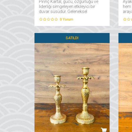
Pirinç Kartal, gücü, özgürlüğü ve
Ayak
liderliği simgeleyen etkileyici bir
hem 
duvar süsüdür. Geleneksel
araya
denizcilik kültüründe sıkça
Tama
0
Yorum
rastlanan kartal motifi, bu üründe
akses
%100 pirinç malzemeyle hayat
deta
buluyor....
alanl
SATILDI