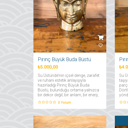
Pirinç Büyük Buda Büstü
Pir
₺5.000,00
₺4.
Su Üstünde’nin içsel denge, zarafet
Su Ü
ve ruhani estetik anlayışıyla
taşı
hazırladığı Pirinç Büyük Buda
parça
Büstü, bulunduğu ortama yalnızca
Dörtl
bir dekor değil; bir anlam, bir enerji,
yönd
bir derinlik getirir. Tamamen
farkı
0
Yorum
pirinçten üretilen ve el işçiliğiyle
tema
detaylandırılan bu özel parça....
pirin
dekor