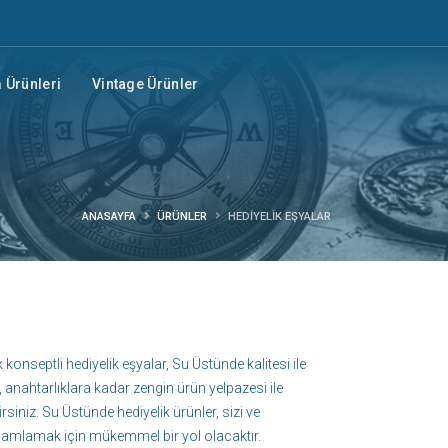
Ürünleri
Vintage Ürünler
ANASAYFA
ÜRÜNLER
HEDIYELIK EŞYALAR
 konseptli hediyelik eşyalar, Su Üstünde kalitesi ile
 anahtarlıklara kadar zengin ürün yelpazesi ile
siniz. Su Üstünde hediyelik ürünler, sizi ve
amamlamak için mükemmel bir yol olacaktır.