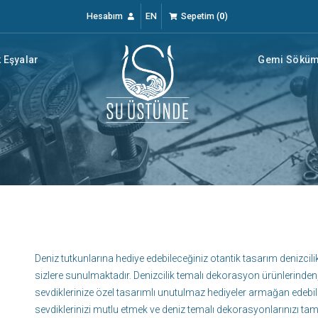
Hesabım
EN
Sepetim
(
0
)
 Eşyalar
Gemi Söküm 
Deniz tutkunlarına hediye edebileceğiniz otantik tasarım denizcilik
sizlere sunulmaktadır. Denizcilik temalı dekorasyon ürünlerinden,
sevdiklerinize özel tasarımlı unutulmaz hediyeler armağan edebilir
sevdiklerinizi mutlu etmek ve deniz temalı dekorasyonlarınızı t