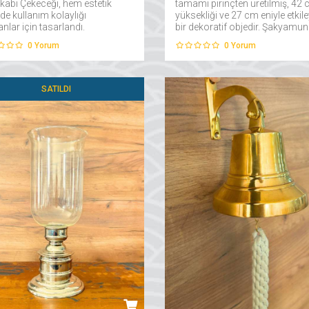
kabı Çekeceği, hem estetik
tamamı pirinçten üretilmiş, 42
de kullanım kolaylığı
yüksekliği ve 27 cm eniyle etkile
nlar için tasarlandı.
bir dekoratif objedir. Şakyamun
men pirinçten üretilen bu şık
Buda'nın elinde lotus çiçeği ve
0
Yorum
0
Yorum
uar, klasik denizcilik
diğer eliyle yere değen duruşuyl
ylarını modern yaşam
figür edilen bu heykel...
arına taşıyor....
SATILDI