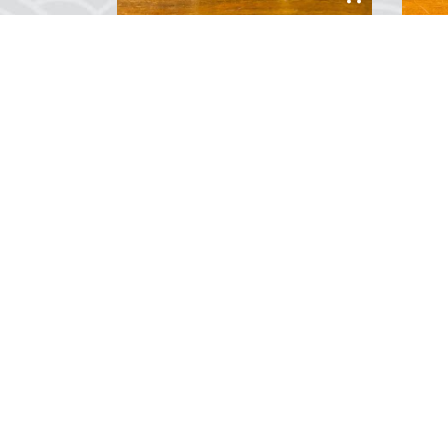
Altın Varak Pirinç Mumluk
Şöm
Şıklığı ve zarafeti bir araya getiren
Şıklı
Altın Varak Pirinç Mumluk Seti,
Beym
pirinç metalden üretilmiş, özenle
deko
işlenmiş desenleri ve altın varak
tasa
detaylarıyla dikkat çeken iki
etkil
parçalık bir settir. Uzun ve kısa
Mode
0
Yorum
boyutlarda sunulan bu mumluklar,
sağl
hem modern hem de klasik
deta
dekorasyonlara uyum...
şömin
Su Üstünde; birbirind