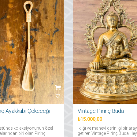
inç Ayakkabı Çekeceği
Vintage Pirinç Buda
₺15.000,00
stünde koleksiyonunun özel
ıklığı ve manevi derinliği bir ara
larından biri olan Pirinç
getiren Vintage Pirinç Buda Heyk