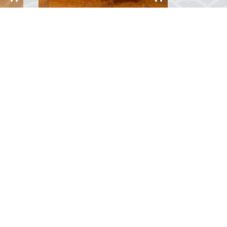
Vintage Minyatür Porselen Çay Seti
Zarif detayları ve nostaljik
tasarımıyla dikkat çeken Vintage
Minyatür Porselen Çay Seti, klasik
n
çay saatlerinin şıklığını minyatür bir
ç
formda yaşam alanınıza taşıyor.
la
Özenle işlenmiş porselen
0
Yorum
malzemesi ve ince desenleriyle bu
yca
set, çay kültürüne duyulan sevgi....
um
Soğucak Mah. Davutlar Yolu Cad.