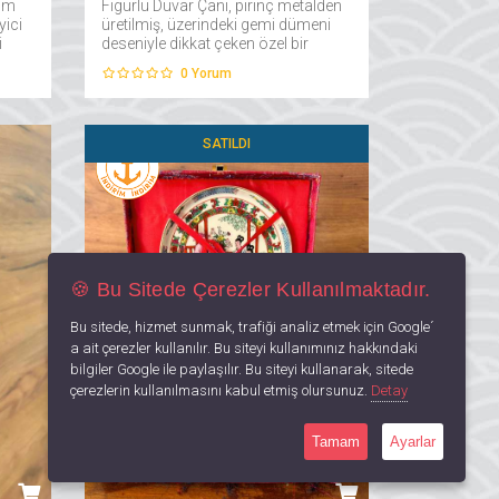
 cm
Figürlü Duvar Çanı, pirinç metalden
yici
üretilmiş, üzerindeki gemi dümeni
i
deseniyle dikkat çeken özel bir
üründür. Hem işlevsel hem de
0
Yorum
a
dekoratif bir tasarıma sahip olan
bu çan, duvarınıza asılarak
kullanılır...
SATILDI
🍪 Bu Sitede Çerezler Kullanılmaktadır.
Bu sitede, hizmet sunmak, trafiği analiz etmek için Google´
a ait çerezler kullanılır. Bu siteyi kullanımınız hakkındaki
bilgiler Google ile paylaşılır. Bu siteyi kullanarak, sitede
çerezlerin kullanılmasını kabul etmiş olursunuz.
Detay
Tamam
Ayarlar