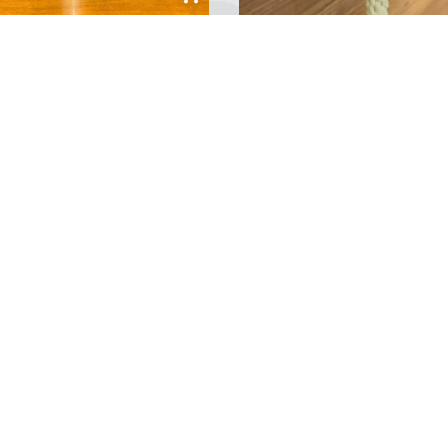
ine Üstü Şamdan
Pirinç Duvar Çanı
₺1.500,00
ğı ve lüksü bir araya getiren
Şıklığı ve işlevselliği bir araya
en Şamdan, şömine üstü
getiren Pirinç Duvar Çanı, hem
rasyonlarınız için
modern hem de klasik
rlanmış, gümüş parlaklığında
dekorasyonlara uyum sağlaya
eyici bir metal şamdandır.
zarif bir tasarıma sahiptir. Pirin
rn ve klasik mekanlara uyum
metalin kalitesi ve dayanıklılığıy
0
Yorum
0
Yorum
ayan bu ürün, özenle işlenmiş
üretilen bu ürün, özel duvara
ylarıyla göz doldururken,
asılma aparatı sayesinde kola
e veya konsol gibi...
monte edilir ve her mekana uy
sağlar....
«
1
2
3
4
...
23
24
25
26
»
Gemi Maketleri
Blog
en değerli