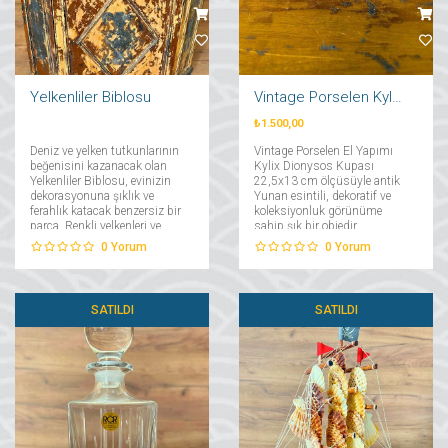
Yelkenliler Biblosu
Vintage Porselen Kylix Dionysos Kupası
₺1.500,00
Deniz ve yelken tutkunlarının
Vintage Porselen El Yapımı
beğenisini kazanacak olan
Kylix Dionysos Kupası
Yelkenliler Biblosu, evinizin
22,5x13 cm ölçüsüyle antik
dekorasyonuna şıklık ve
Yunan esintili, dekoratif ve
ferahlık katacak benzersiz bir
koleksiyonluk görünüme
parça. Renkli yelkenleri ve
sahip şık bir objedir....
modern tasarımı ile dikkat
0
Yorum
0
Yorum
çeken bu biblo, her ortamda
denizin huzur verici
atmosferini yansıtıyor....
SATILDI
SATILDI