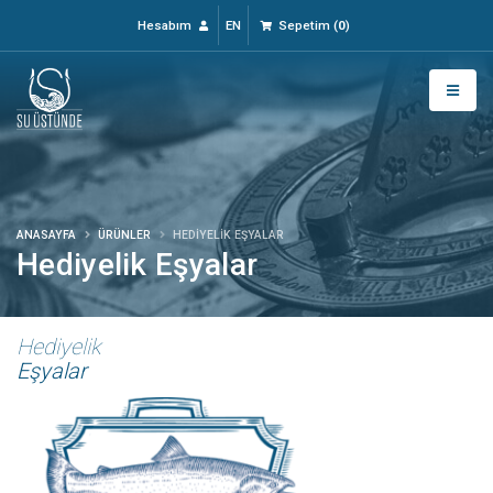
Hesabım
EN
Sepetim
(
0
)
ANASAYFA
ÜRÜNLER
HEDIYELIK EŞYALAR
Hediyelik Eşyalar
Hediyelik
Eşyalar