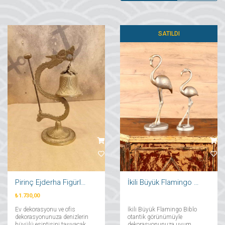
SATILDI
Pirinç Ejderha Figürlü Tokmaklı Çan
İkili Büyük Flamingo Biblo
₺1.730,00
Ev dekorasyonu ve ofis
İkili Büyük Flamingo Biblo
dekorasyonunuza denizlerin
otantik görünümüyle
büyülü esintisini taşıyacak
dekorasyonunuza uyum