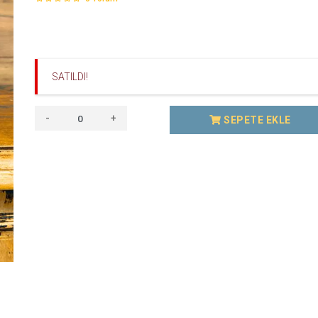
SATILDI!
-
+
SEPETE EKLE