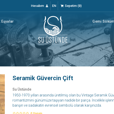
Hesabım
EN
Sepetim
(
0
)
 Eşyalar
Gemi Söküm 
Seramik Güvercin Çift
Su Üstünde
1950-1970 yılları arasında üretilmiş olan bu Vintage Seramik Güve
romantizmini günümüze taşıyan nadide bir parça. İncelikle işlenmi
barışın ve sadakatin evrensel sembolü olarak karşınızda.
0
Yorum