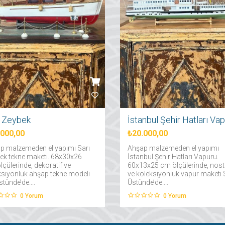
ı Zeybek
.000,00
₺20.000,00
p malzemeden el yapımı Sarı
Ahşap malzemeden el yapımı
ek tekne maketi. 68x30x26
İstanbul Şehir Hatları Vapuru.
çülerinde, dekoratif ve
60x13x25 cm ölçülerinde, nosta
ksiyonluk ahşap tekne modeli
ve koleksiyonluk vapur maketi
tünde’de....
Üstünde’de....
0
Yorum
0
Yorum