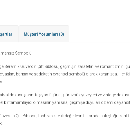
Şartları
Müşteri Yorumları
(0)
 Zamansız Sembolü
age Seramik Güvercin Çift Biblosu, geçmişin zarafetini ve romantizmini gü
r, aşkın, barışın ve sadakatin evrensel sembolü olarak karşınızda. Her iki g
r.
natsal dokunuşlarını taşıyan figürler, pürüzsüz yüzeyleri ve vintage doku
l bir tamamlayıcı olmasının yanı sıra, geçmişe duyulan özlemi de yansıt
üvercin Çift Biblosu, tarih ve estetik değerlerin bir arada buluştuğu zarif 
k.