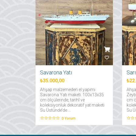
Savarona Yatı
Sar
₺35.000,00
₺22
Ahşap malzemeden el yapımı
Ahşa
Savarona Yatı maketi. 100x13x35
Zeyb
cm ölçülerinde, tarihî ve
cm öl
koleksiyonluk dekoratif yat maketi
kole
Su Üstünde’de....
Su Üs
0
Yorum