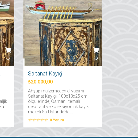
İstanbul Şehir Hatları Vapuru
Saltanat Kayığı
₺20.000,00
Ahşap malzemeden el yapımı
Saltanat Kayığı. 100x13x25 cm
ljik
ölçülerinde, Osmanlı temalı
 Su
dekoratif ve koleksiyonluk kayık
maketi Su Üstünde’de....
0
Yorum