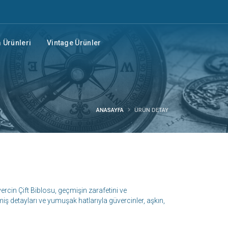
Ürünleri
Vintage Ürünler
ANASAYFA
ÜRÜN DETAY
rcin Çift Biblosu, geçmişin zarafetini ve
ş detayları ve yumuşak hatlarıyla güvercinler, aşkın,