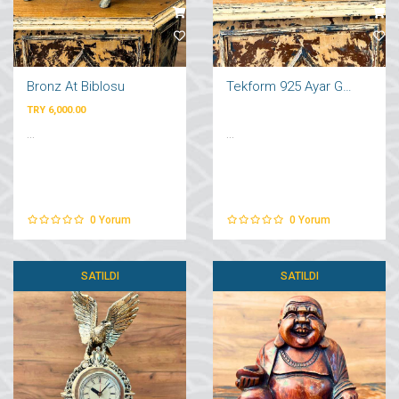
Bronz At Biblosu
Tekform 925 Ayar Gümüş Kaplama Kartal
TRY 6,000.00
...
...
0
Yorum
0
Yorum
SATILDI
SATILDI