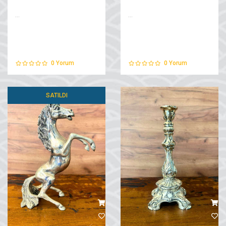
...
...
0
Yorum
0
Yorum
SATILDI