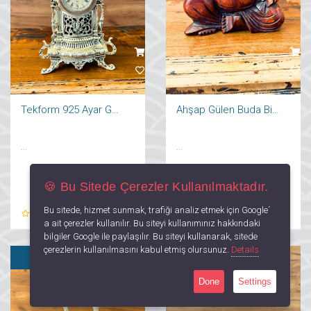
Tekform 925 Ayar Gümüş Kaplama Kartal Saat
Ahşap Gülen Buda Biblo
...
...
🍪 Bu Sitede Çerezler Kullanılmaktadır.
Bu sitede, hizmet sunmak, trafiği analiz etmek için Google´
0
Yorum
0
Yorum
a ait çerezler kullanılır. Bu siteyi kullanımınız hakkındaki
bilgiler Google ile paylaşılır. Bu siteyi kullanarak, sitede
çerezlerin kullanılmasını kabul etmiş olursunuz.
Details
SATILDI
Done
Settings