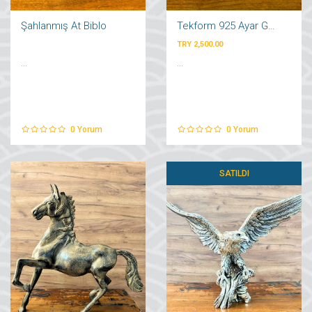
Şahlanmış At Biblo
Tekform 925 Ayar Gümüş Kaplama Şamdan
TRY 2,500.00
...
...
0
Yorum
0
Yorum
SATILDI