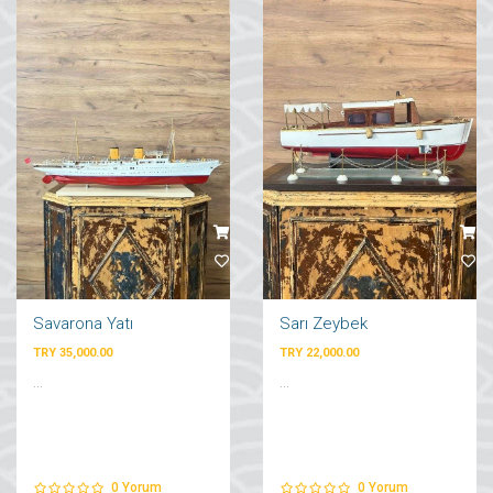
Savarona Yatı
Sarı Zeybek
TRY 35,000.00
TRY 22,000.00
...
...
0
Yorum
0
Yorum