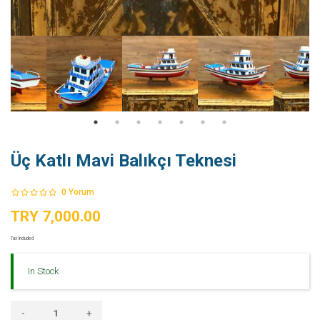
Üç Katlı Mavi Balıkçı Teknesi
0
Yorum
TRY 7,000.00
Tax Included
In Stock
-
+