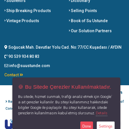
Souvenirs
Dictionary
Ship Breaking Products
Selling Points
Vintage Products
Book of Su Ustunde
Our Solution Partners
Soğucak Mah. Davutlar Yolu Cad. No:77/CC Kuşadası / AYDIN
90 539 934 80 83
info@suustunde.com
Contact
🍪 Bu Sitede Çerezler Kullanılmaktadır.
Bu sitede, hizmet sunmak, trafiği analiz etmek için Google´
Refund Cancellation
Protection of
Privacy
Terms of
a ait çerezler kullanılır. Bu siteyi kullanımınız hakkındaki
bilgiler Google ile paylaşılır. Bu siteyi kullanarak, sitede
Conditions
Personal Data
Principles
Use
çerezlerin kullanılmasını kabul etmiş olursunuz.
Details
Done
Settings