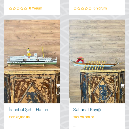
0
Yorum
0
Yorum
İstanbul Şehir Hatları Vapuru
Saltanat Kayığı
TRY 20,000.00
TRY 20,000.00
...
...