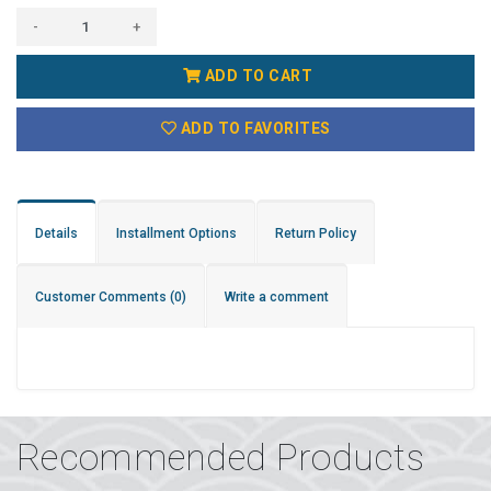
-
+
ADD TO CART
ADD TO FAVORITES
Details
Installment Options
Return Policy
Customer Comments
(0)
Write a comment
Recommended Products