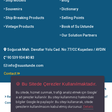
Ship Models
Blog
Souvenirs
Dictionary
Ship Breaking Products
Selling Points
Vintage Products
Book of Su Ustunde
Our Solution Partners
Soğucak Mah. Davutlar Yolu Cad. No:77/CC Kuşadası / AYDIN
90 539 934 80 83
info@suustunde.com
Contact
🍪 Bu Sitede Çerezler Kullanılmaktadır.
Bu sitede, hizmet sunmak, trafiği analiz etmek için Google´
Refund Cancellation
Protection of
Privacy
Terms of
a ait çerezler kullanılır. Bu siteyi kullanımınız hakkındaki
bilgiler Google ile paylaşılır. Bu siteyi kullanarak, sitede
Conditions
Personal Data
Principles
Use
çerezlerin kullanılmasını kabul etmiş olursunuz.
Details