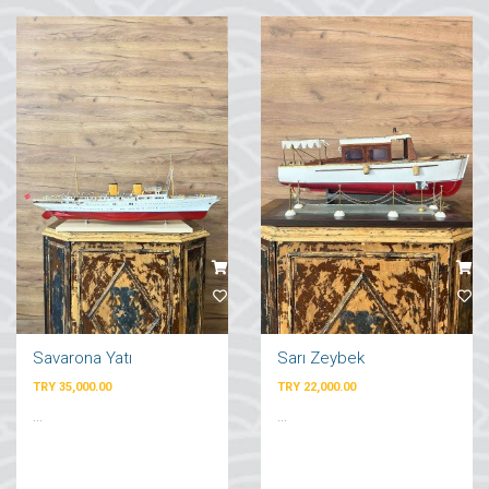
Savarona Yatı
Sarı Zeybek
TRY 35,000.00
TRY 22,000.00
...
...