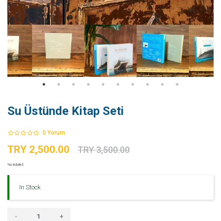
Su Üstünde Kitap Seti
0
Yorum
TRY 2,500.00
TRY 3,500.00
Tax Included
In Stock
-
+