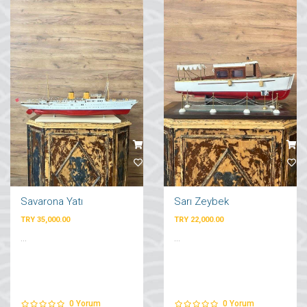
Savarona Yatı
Sarı Zeybek
TRY 35,000.00
TRY 22,000.00
...
...
0
Yorum
0
Yorum