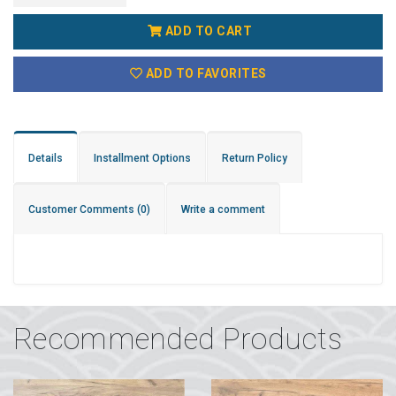
ADD TO CART
ADD TO FAVORITES
Details
Installment Options
Return Policy
Customer Comments
(0)
Write a comment
Recommended Products