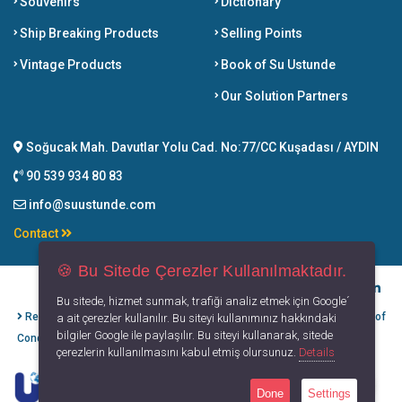
Souvenirs
Dictionary
Ship Breaking Products
Selling Points
Vintage Products
Book of Su Ustunde
Our Solution Partners
Soğucak Mah. Davutlar Yolu Cad. No:77/CC Kuşadası / AYDIN
90 539 934 80 83
info@suustunde.com
Contact
🍪 Bu Sitede Çerezler Kullanılmaktadır.
Bu sitede, hizmet sunmak, trafiği analiz etmek için Google´
Refund Cancellation
Protection of
Privacy
Terms of
a ait çerezler kullanılır. Bu siteyi kullanımınız hakkındaki
bilgiler Google ile paylaşılır. Bu siteyi kullanarak, sitede
Conditions
Personal Data
Principles
Use
çerezlerin kullanılmasını kabul etmiş olursunuz.
Details
Done
Settings