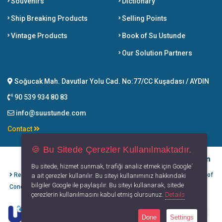
Souvenirs
Dictionary
Ship Breaking Products
Selling Points
Vintage Products
Book of Su Ustunde
Our Solution Partners
Soğucak Mah. Davutlar Yolu Cad. No:77/CC Kuşadası / AYDIN
90 539 934 80 83
info@suustunde.com
Contact
🍪 Bu Sitede Çerezler Kullanılmaktadır.
Bu sitede, hizmet sunmak, trafiği analiz etmek için Google´
Refund Cancellation
Protection of
Privacy
Terms of
a ait çerezler kullanılır. Bu siteyi kullanımınız hakkındaki
bilgiler Google ile paylaşılır. Bu siteyi kullanarak, sitede
Conditions
Personal Data
Principles
Use
çerezlerin kullanılmasını kabul etmiş olursunuz.
Details
Done
Settings