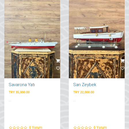
Savarona Yatı
Sarı Zeybek
TRY 35,000.00
TRY 22,000.00
...
...
0
Yorum
0
Yorum