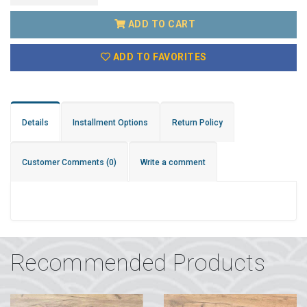
ADD TO CART
ADD TO FAVORITES
Details
Installment Options
Return Policy
Customer Comments
(0)
Write a comment
Recommended Products