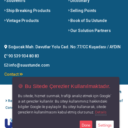
Souvenirs
Dictionary
Ship Breaking Products
Selling Points
Vintage Products
Book of Su Ustunde
Our Solution Partners
Soğucak Mah. Davutlar Yolu Cad. No:77/CC Kuşadası / AYDIN
90 539 934 80 83
info@suustunde.com
Contact
🍪 Bu Sitede Çerezler Kullanılmaktadır.
Bu sitede, hizmet sunmak, trafiği analiz etmek için Google´
Refund Cancellation
Protection of
Privacy
Terms of
a ait çerezler kullanılır. Bu siteyi kullanımınız hakkındaki
bilgiler Google ile paylaşılır. Bu siteyi kullanarak, sitede
Conditions
Personal Data
Principles
Use
çerezlerin kullanılmasını kabul etmiş olursunuz.
Details
Done
Settings