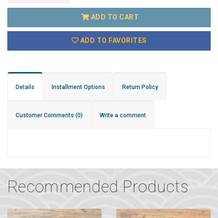
ADD TO CART
ADD TO FAVORITES
Details
Installment Options
Return Policy
Customer Comments
(0)
Write a comment
Recommended Products