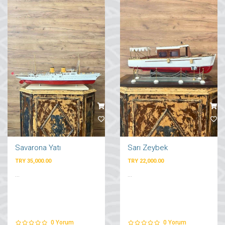
Savarona Yatı
Sarı Zeybek
TRY 35,000.00
TRY 22,000.00
...
...
0
Yorum
0
Yorum