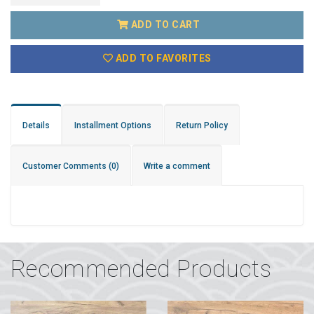
ADD TO CART
ADD TO FAVORITES
Details
Installment Options
Return Policy
Customer Comments
(0)
Write a comment
Recommended Products