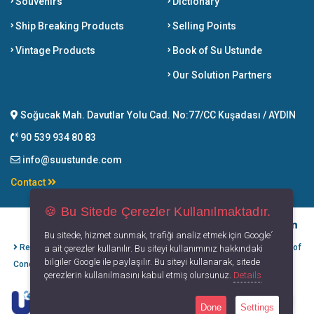
Souvenirs
Dictionary
Ship Breaking Products
Selling Points
Vintage Products
Book of Su Ustunde
Our Solution Partners
Soğucak Mah. Davutlar Yolu Cad. No:77/CC Kuşadası / AYDIN
90 539 934 80 83
info@suustunde.com
Contact
🍪 Bu Sitede Çerezler Kullanılmaktadır.
Bu sitede, hizmet sunmak, trafiği analiz etmek için Google´
Refund Cancellation
Protection of
Privacy
Terms of
a ait çerezler kullanılır. Bu siteyi kullanımınız hakkındaki
bilgiler Google ile paylaşılır. Bu siteyi kullanarak, sitede
Conditions
Personal Data
Principles
Use
çerezlerin kullanılmasını kabul etmiş olursunuz.
Details
Done
Settings