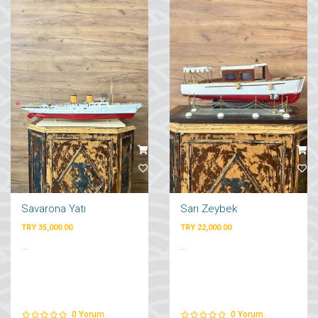
Savarona Yatı
Sarı Zeybek
TRY 35,000.00
TRY 22,000.00
...
...
0
Yorum
0
Yorum