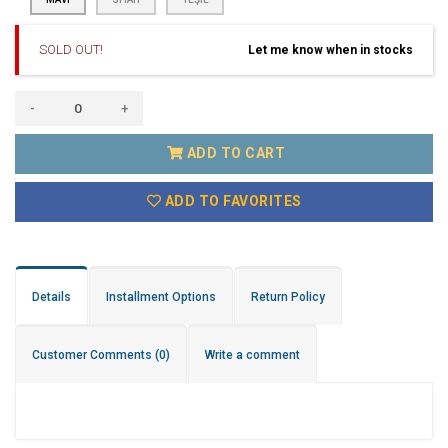
SOLD OUT!
Let me know when in stocks
-
+
ADD TO CART
ADD TO FAVORITES
Details
Installment Options
Return Policy
Customer Comments
(0)
Write a comment