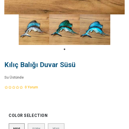
Kılıç Balığı Duvar Süsü
Su Üstünde
0
Yorum
COLOR SELECTION
MAVI
SIYAH
YEŞIL