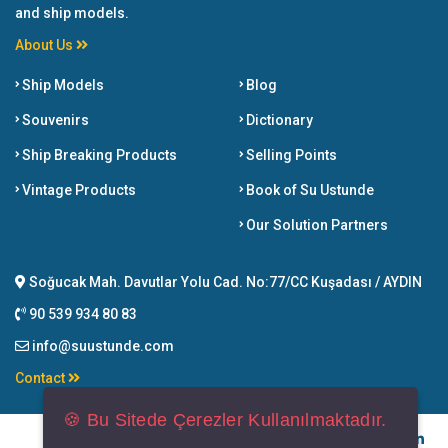
and ship models.
About Us
Ship Models
Blog
Souvenirs
Dictionary
Ship Breaking Products
Selling Points
Vintage Products
Book of Su Ustunde
Our Solution Partners
Soğucak Mah. Davutlar Yolu Cad. No:77/CC Kuşadası / AYDIN
90 539 934 80 83
info@suustunde.com
Contact
🍪 Bu Sitede Çerezler Kullanılmaktadır.