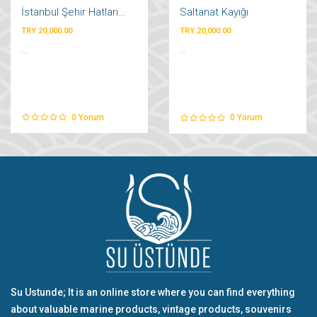
İstanbul Şehir Hatları Vapuru
Saltanat Kayığı
TRY 20,000.00
TRY 20,000.00
...
...
0
Yorum
0
Yorum
Su Ustunde; It is an online store where you can find everything
about valuable marine products, vintage products, souvenirs