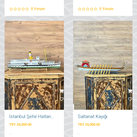
0
Yorum
0
Yorum
İstanbul Şehir Hatları Vapuru
Saltanat Kayığı
TRY 20,000.00
TRY 20,000.00
...
...