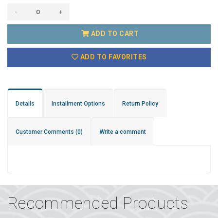
-
+
ADD TO CART
ADD TO FAVORITES
Details
Installment Options
Return Policy
Customer Comments
(0)
Write a comment
Recommended Products