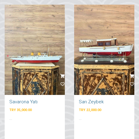
Savarona Yatı
Sarı Zeybek
TRY 35,000.00
TRY 22,000.00
...
...