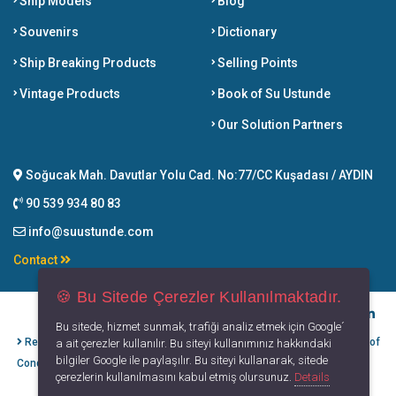
Ship Models
Blog
Souvenirs
Dictionary
Ship Breaking Products
Selling Points
Vintage Products
Book of Su Ustunde
Our Solution Partners
Soğucak Mah. Davutlar Yolu Cad. No:77/CC Kuşadası / AYDIN
90 539 934 80 83
info@suustunde.com
Contact
🍪 Bu Sitede Çerezler Kullanılmaktadır.
Bu sitede, hizmet sunmak, trafiği analiz etmek için Google´
Refund Cancellation
Protection of
Privacy
Terms of
a ait çerezler kullanılır. Bu siteyi kullanımınız hakkındaki
bilgiler Google ile paylaşılır. Bu siteyi kullanarak, sitede
Conditions
Personal Data
Principles
Use
çerezlerin kullanılmasını kabul etmiş olursunuz.
Details