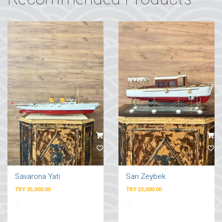
Savarona Yatı
Sarı Zeybek
TRY 35,000.00
TRY 22,000.00
...
...