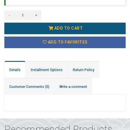
-
+
ADD TO CART
ADD TO FAVORITES
Details
Installment Options
Return Policy
Customer Comments
(0)
Write a comment
Recommended Products