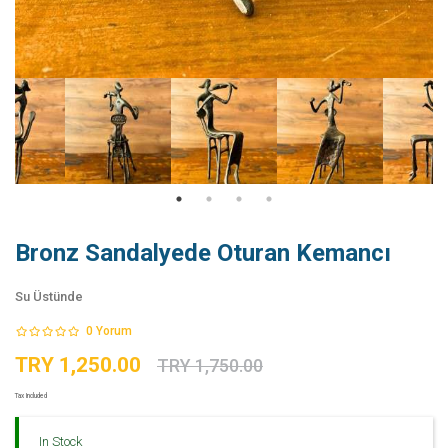
Bronz Sandalyede Oturan Kemancı
Su Üstünde
0
Yorum
TRY 1,250.00
TRY 1,750.00
Tax Included
In Stock