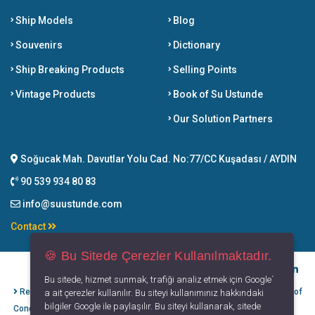
Ship Models
Blog
Souvenirs
Dictionary
Ship Breaking Products
Selling Points
Vintage Products
Book of Su Ustunde
Our Solution Partners
Soğucak Mah. Davutlar Yolu Cad. No:77/CC Kuşadası / AYDIN
90 539 934 80 83
info@suustunde.com
Contact
🍪 Bu Sitede Çerezler Kullanılmaktadır.
Bu sitede, hizmet sunmak, trafiği analiz etmek için Google´
Refund Cancellation
Protection of
Privacy
Terms of
a ait çerezler kullanılır. Bu siteyi kullanımınız hakkındaki
bilgiler Google ile paylaşılır. Bu siteyi kullanarak, sitede
Conditions
Personal Data
Principles
Use