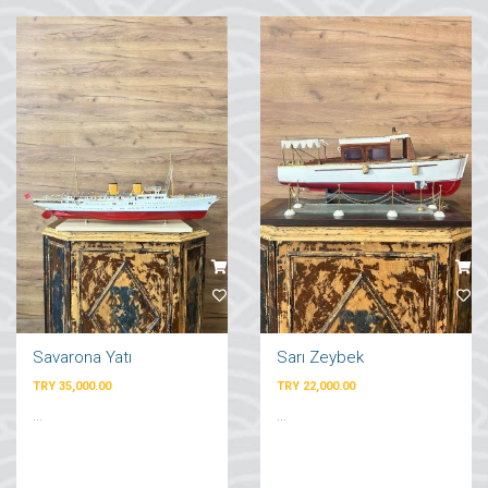
Savarona Yatı
Sarı Zeybek
TRY 35,000.00
TRY 22,000.00
...
...