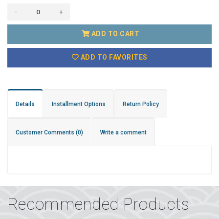
-
+
ADD TO CART
ADD TO FAVORITES
Details
Installment Options
Return Policy
Customer Comments
(0)
Write a comment
Recommended Products