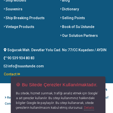
Ship Models
Blog
Souvenirs
Dictionary
Ship Breaking Products
Selling Points
Vintage Products
Book of Su Ustunde
Our Solution Partners
Soğucak Mah. Davutlar Yolu Cad. No:77/CC Kuşadası / AYDIN
90 539 934 80 83
info@suustunde.com
Contact
🍪 Bu Sitede Çerezler Kullanılmaktadır.
Bu sitede, hizmet sunmak, trafiği analiz etmek için Google´
Refund Cancellation
Protection of
Privacy
Terms of
a ait çerezler kullanılır. Bu siteyi kullanımınız hakkındaki
bilgiler Google ile paylaşılır. Bu siteyi kullanarak, sitede
Conditions
Personal Data
Principles
Use
çerezlerin kullanılmasını kabul etmiş olursunuz.
Details