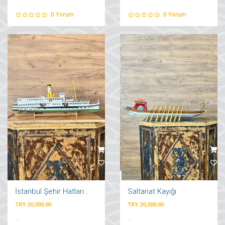
0
Yorum
0
Yorum
İstanbul Şehir Hatları Vapuru
Saltanat Kayığı
TRY 20,000.00
TRY 20,000.00
...
...