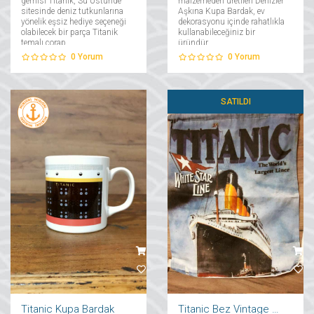
gemisi Titanik, Su Üstünde
malzemeden üretilen Denizler
sitesinde deniz tutkunlarına
Aşkına Kupa Bardak, ev
yönelik eşsiz hediye seçeneği
dekorasyonu içinde rahatlıkla
olabilecek bir parça Titanik
kullanabileceğiniz bir
temalı çorap....
üründür....
0
Yorum
0
Yorum
SATILDI
Titanic Kupa Bardak
Titanic Bez Vintage Çanta