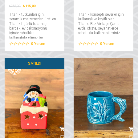
₺115,00
₺265,00
Titanik tutkunları için,
Titanik konsepti severler için
seramik malzemeden üretilen
kullanışlı ve keyifli olan
Titanik figürlü tutamaçlı
Titanic Bez Vintage Çanta;
bardak, ev dekorasyonu
evde, ofiste, seyahatlerde
içinde rahatlıkla
rahatlıkla kullanabilirsiniz....
kullanabileceğiniz bir
üründür....
0
Yorum
0
Yorum
SATILDI