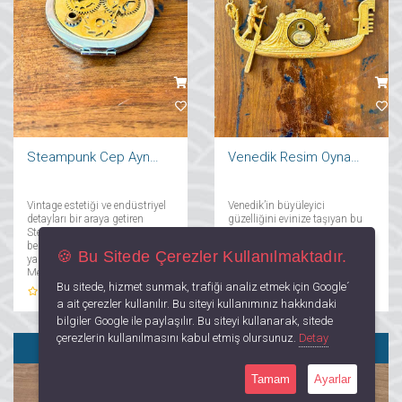
Steampunk Cep Aynası
Venedik Resim Oynatıcı
Vintage estetiği ve endüstriyel
Venedik’in büyüleyici
detayları bir araya getiren
güzelliğini evinize taşıyan bu
Steampunk Cep Aynası,
zarif duvar süsü, şehrin
benzersiz tarzınızı
ikonik kanallarından ve tarihi
🍪 Bu Sitede Çerezler Kullanılmaktadır.
yansıtmanın şık bir yolu.
mimarisinden ilham alıyor.
Metalik dişliler, antika
Detaylı el işçiliği ile üretilen bu
Bu sitede, hizmet sunmak, trafiği analiz etmek için Google´
dokunuşlar ve gotik
dekoratif parça, Venedik’in
0
Yorum
0
Yorum
unsurlarla zenginleştirilen bu
romantik atmosferini her an
a ait çerezler kullanılır. Bu siteyi kullanımınız hakkındaki
kompakt ayna, steampunk
yaşatacak....
bilgiler Google ile paylaşılır. Bu siteyi kullanarak, sitede
dünyasının retro-fütüristik
çerezlerin kullanılmasını kabul etmiş olursunuz.
Detay
havasını taşır....
SATILDI
SATILDI
Tamam
Ayarlar