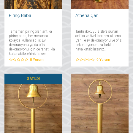
Pirinç Baba
Athena Çan
Tamamen pirinç olan antika
Tarihi dokuyu sizlere sunan
pirinç baba, her mekanda
antika ve özel tasarım Athena
kolayca kullanılabilir. Ev
Çan ile ev dekorasyonu ve ofis
dekorasyonu ya da ofis
dekorasyonunuza farklı bir
dekorasyonu için de rahatlıkla
hava katabilirsiniz....
kullanabileceğiniz iskele
babası, tarihi dokusu ile
0
Yorum
0
Yorum
mekana farklı bir hava
katacak....
SATILDI