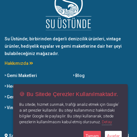
Su Üstünde; birbirinden değerli denizcilik ürünleri, vintage
ürünler, hediyelik eşyalar ve gemi maketlerine dair her şeyi
bulabileceğiniz mağazadır.
Hakkımızda
Gemi Maketleri
Blog
Hediyelik Eşyalar
Sözlük
🍪 Bu Sitede Çerezler Kullanılmaktadır.
Gemi Söküm Ürünleri
Satış Noktaları
Bu sitede, hizmet sunmak, trafiği analiz etmek için Google´
Vintage Ürünler
Su Üstünde Kitabı
a ait çerezler kullanılır. Bu siteyi kullanımınız hakkındaki
bilgiler Google ile paylaşılır. Bu siteyi kullanarak, sitede
Çözüm Ortaklarımız
çerezlerin kullanılmasını kabul etmiş olursunuz.
Detay
Soğucak Mah. Davutlar Yolu Cad. No:77/CC Kuşadası / AYDIN
Tamam
Ayarlar