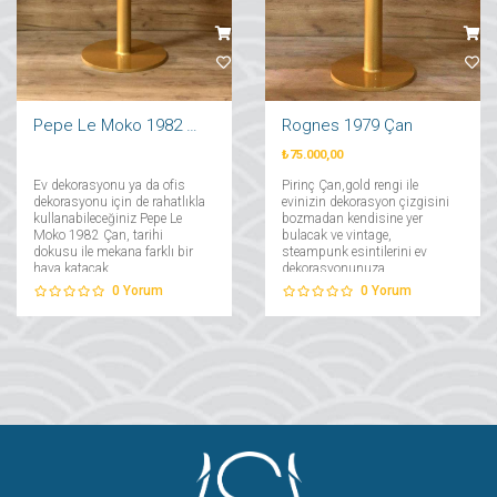
Pepe Le Moko 1982 Çan
Rognes 1979 Çan
₺75.000,00
Ev dekorasyonu ya da ofis
Pirinç Çan,gold rengi ile
dekorasyonu için de rahatlıkla
evinizin dekorasyon çizgisini
kullanabileceğiniz Pepe Le
bozmadan kendisine yer
Moko 1982 Çan, tarihi
bulacak ve vintage,
dokusu ile mekana farklı bir
steampunk esintilerini ev
hava katacak....
dekorasyonunuza
taşıyacak....
0
Yorum
0
Yorum