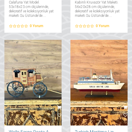
Calafuria Yat Model.
Kabinli Kruvazör Yat Maketi.
53x18x23 cm ölçülerinde,
56x20x28 cm ölçülerinde,
dekoratif ve koleksiyonluk yat
dekoratif ve koleksiyonluk yat
maketi Su Üstünde’de....
maketi Su Üstünde’de....
0
Yorum
0
Yorum
Wells Fargo Posta Arabası
Turkish Maritime Lines Maketi