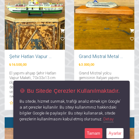
Şehir Hatları Vapur Maketi
Grand Mistral Metal Gemi Model
₺16.500,00
₺3.000,00
El yapımı ahşap Şehir Hatları
Grand Mistral yolcu
Vapur Maketi, 70x33x13 cm
gemisinin İtalyan yapımı
ölçüleri ve ince işçiliğiyle
metal döküm maketi, 23x7x4
denizcilik temalı dekorasyon
cm ölçüsü ve şık kaidesiyle
🍪 Bu Sitede Çerezler Kullanılmaktadır.
ve koleksiyonlar için şık bir
denizcilik tutkunları için
seçimdir....
dekoratif ve koleksiyonluk özel
Bu sitede, hizmet sunmak, trafiği analiz etmek için Google´
bir parçadır....
0
Yorum
0
Yorum
a ait çerezler kullanılır. Bu siteyi kullanımınız hakkındaki
bilgiler Google ile paylaşılır. Bu siteyi kullanarak, sitede
çerezlerin kullanılmasını kabul etmiş olursunuz.
Detay
SATILDI
SATILDI
Tamam
Ayarlar