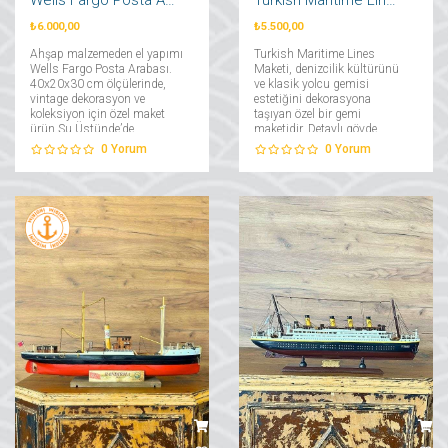
₺6.000,00
₺5.500,00
Ahşap malzemeden el yapımı
Turkish Maritime Lines
Wells Fargo Posta Arabası.
Maketi, denizcilik kültürünü
40x20x30 cm ölçülerinde,
ve klasik yolcu gemisi
vintage dekorasyon ve
estetiğini dekorasyona
koleksiyon için özel maket
taşıyan özel bir gemi
ürün Su Üstünde’de....
maketidir. Detaylı gövde
yapısı, kırmızı-beyaz renk
0
Yorum
0
Yorum
dengesi, güverte detayları ve
şık kaidesiyle deniz temalı
dekorasyonlar için dikkat
çekici bir tamamlayıcıdır....