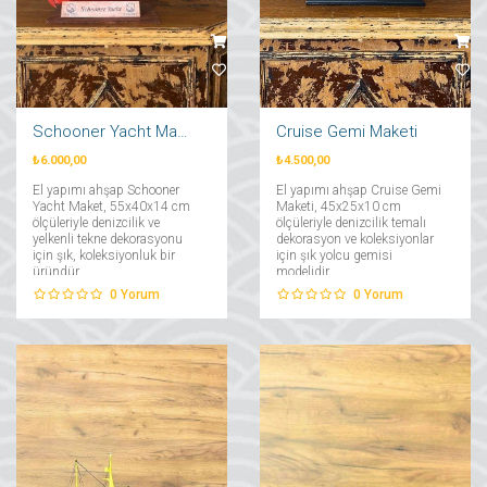
Schooner Yacht Maket
Cruise Gemi Maketi
₺6.000,00
₺4.500,00
El yapımı ahşap Schooner
El yapımı ahşap Cruise Gemi
Yacht Maket, 55x40x14 cm
Maketi, 45x25x10 cm
ölçüleriyle denizcilik ve
ölçüleriyle denizcilik temalı
yelkenli tekne dekorasyonu
dekorasyon ve koleksiyonlar
için şık, koleksiyonluk bir
için şık yolcu gemisi
üründür....
modelidir....
0
Yorum
0
Yorum