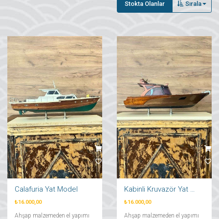
Stokta Olanlar
Sırala
Calafuria Yat Model
Kabinli Kruvazör Yat Maketi
₺16.000,00
₺16.000,00
Ahşap malzemeden el yapımı
Ahşap malzemeden el yapımı