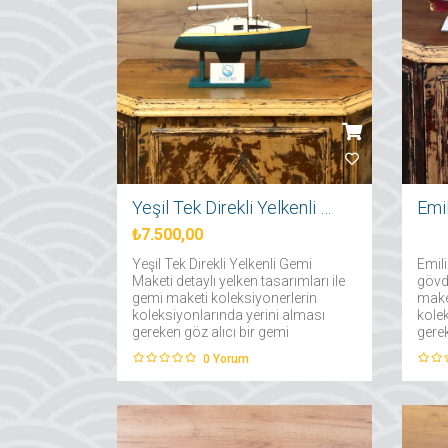
Yeşil Tek Direkli Yelkenli Gemi Maketi
Emi
₺7.500,00
Yeşil Tek Direkli Yelkenli Gemi
Emil
Maketi detaylı yelken tasarımları ile
gövde
gemi maketi koleksiyonerlerin
make
koleksiyonlarında yerini alması
kole
gereken göz alıcı bir gemi
gerek
maketidir....
maket
0
Yorum