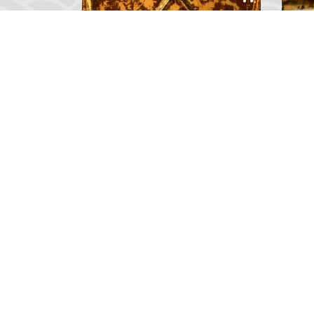
Kırmızı Gövdeli Motor Yat Maketi
Ahşap şıklığı ve göz kamaştıran
Kons
duruşuyla Kırmızı Gövdeli Motor
detay
Yat Maketi dekorasyonunuzun
make
güzide bir parçası olacak....
kole
gerek
maket
0
Yorum
«
Su Üstünde; birbirind