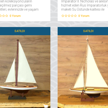
enen koleksiyoncuların
İmparator II. Nicholas ve ailesi
eçilmez parçası gemi
hizmet eden Rus İmparatorluk y
leri; evlerinizde ve yaşam
maketi Su Üstünde kalitesi ile
arınızda tuzlu bir meltem
sizlerle....
0
Yorum
0
Yorum
erek sizlere denizin eşsiz tadını
satacak....
SATILDI
SATILDI