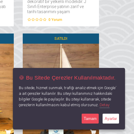
ne
dekoratif bir yelkenli modelidir. J
atı
Sınıfı Enterprise yatının zarif ve
tarihi tasarımını yaşam
alanlarınıza taşır....
0
Yorum
SATILDI
🍪 Bu Sitede Çerezler Kullanılmaktadır.
Bu sitede, hizmet sunmak, trafiği analiz etmek için Google´
a ait çerezler kullanılır. Bu siteyi kullanımınız hakkındaki
bilgiler Google ile paylaşılır. Bu siteyi kullanarak, sitede
çerezlerin kullanılmasını kabul etmiş olursunuz.
Detay
Tamam
Ayarlar