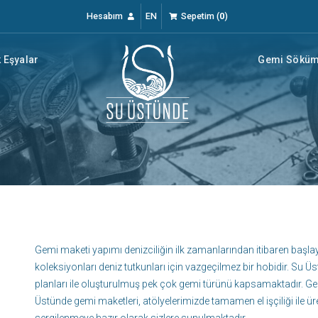
Hesabım
EN
Sepetim
(
0
)
 Eşyalar
Gemi Söküm 
Gemi maketi yapımı denizciliğin ilk zamanlarından itibaren baş
koleksiyonları deniz tutkunları için vazgeçilmez bir hobidir. Su Ü
planları ile oluşturulmuş pek çok gemi türünü kapsamaktadır. Ge
Üstünde gemi maketleri, atölyelerimizde tamamen el işçiliği ile ür