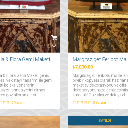
lia & Flora Gemi Maketi
Margitsziget F
₺7.000,00
ia & Flora Gemi Maketi geniş
Margitsziget Feribotu modelleri
si ve detaylı tasarımı ile gemi
birebir kopyası olarak hazırlan
ti koleksiyonerlerin
maket ev dekorasyonu ve ofis
ksiyonlarında yerini alması
dekorasyonunuza deniz esintis
en göz alıcı bir gemi
katacak! Göz alıcı ve detaylı el
idir....
emeği tasarımı ile evinizin en g
0
Yorum
0
Yorum
köşesinde sergileyebilirsiniz....
SATILDI