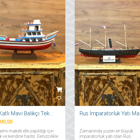
Üç Katlı Mavi Balıkçı Teknesi
Rus İ
000,00
emi maketi elle yapıldığı için
Zamanında yüzen en büyük
ik ve kendine hastır. Denizcilikle
imparatorluk yatı olan Rus