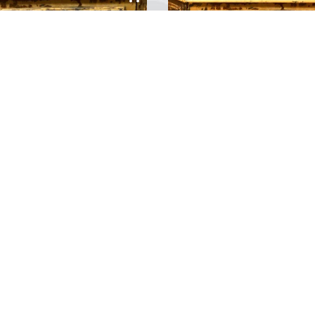
Konsept Yelkenli Gemi Maketi 2
ept Yelkenli Gemi Maketi 2
Konsept Yelkenli Gemi Maketi
lı yelken tasarımları ile gemi
detaylı yelken tasarımları ile ge
ti koleksiyonerlerin
maketi koleksiyonerlerin
ksiyonlarında yerini alması
koleksiyonlarında yerini alması
en göz alıcı bir gemi
gereken göz alıcı bir gemi
idir....
maketidir....
0
Yorum
0
Yorum
1
2
3
...
8
9
10
11
12
13
14
15
Gemi Maketleri
Blog
en değerli