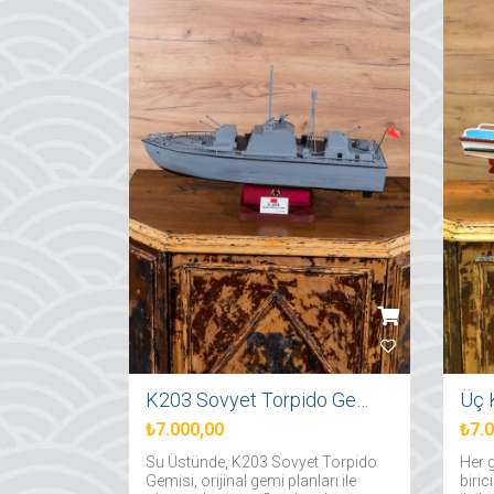
K203 Sovyet Torpido Gemisi
₺7.000,00
₺7.
Su Üstünde, K203 Sovyet Torpido
Her g
Gemisi, orijinal gemi planları ile
biric