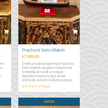
eribot Maketi
Practicos Gemi Maketi
₺7.000,00
nin
Emek ve sabırla işlenmiş Practicos
an
Gemi Maketi, ahşabın mükemmel
birlikteliği ile sıcak ve soğuk
i
denizlerin havasını aynı anda
estirecek, evinizin hızla bir parçası
üzel
olacak ve her alanda bir mücevher
0
Yorum
gibi parlayacak ve emeğin ışıltısını
en şık biçimde sunacaktır....
SATILDI