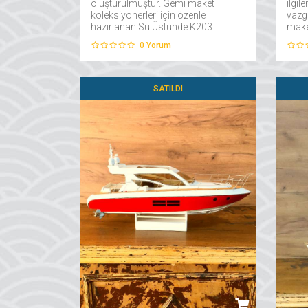
oluşturulmuştur. Gemi maket
ilgil
koleksiyonerleri için özenle
vazg
hazırlanan Su Üstünde K203
maket
Sovyet Torpido Gemisi
alanl
0
Yorum
atölyelerimizde tamamen el işçiliği
estir
ile üretilmektedir....
anım
SATILDI