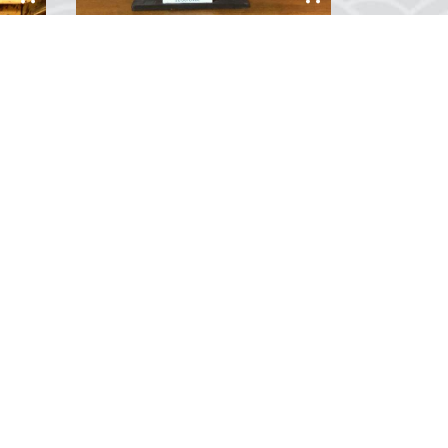
Konsept Yelkenli Gemi Maketi
Konsept Yelkenli Gemi Maketi 3
Konsept Yelkenli Gemi Maketi 3
mi
detaylı yelken tasarımları ile gemi
maketi koleksiyonerlerin
koleksiyonlarında yerini alması
gereken göz alıcı bir gemi
maketidir. ...
0
Yorum
»
Soğucak Mah. Davutlar Yolu Cad.