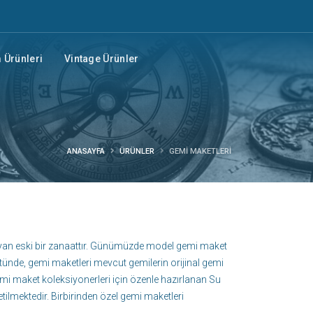
Ürünleri
Vintage Ürünler
ANASAYFA
ÜRÜNLER
GEMI MAKETLERI
layan eski bir zanaattır. Günümüzde model gemi maket
stünde, gemi maketleri mevcut gemilerin orijinal gemi
mi maket koleksiyonerleri için özenle hazırlanan Su
etilmektedir. Birbirinden özel gemi maketleri