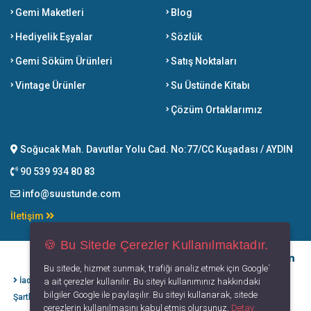
Gemi Maketleri
Blog
Hediyelik Eşyalar
Sözlük
Gemi Söküm Ürünleri
Satış Noktaları
Vintage Ürünler
Su Üstünde Kitabı
Çözüm Ortaklarımız
Soğucak Mah. Davutlar Yolu Cad. No:77/CC Kuşadası / AYDIN
90 539 934 80 83
info@suustunde.com
İletişim
🍪 Bu Sitede Çerezler Kullanılmaktadır.
Bu sitede, hizmet sunmak, trafiği analiz etmek için Google´
İade İptal
Kişisel Verilerin
Gizlilik
Kullanım
a ait çerezler kullanılır. Bu siteyi kullanımınız hakkındaki
bilgiler Google ile paylaşılır. Bu siteyi kullanarak, sitede
Şartları
Korunması
Politikası
Koşulları
çerezlerin kullanılmasını kabul etmiş olursunuz.
Detay