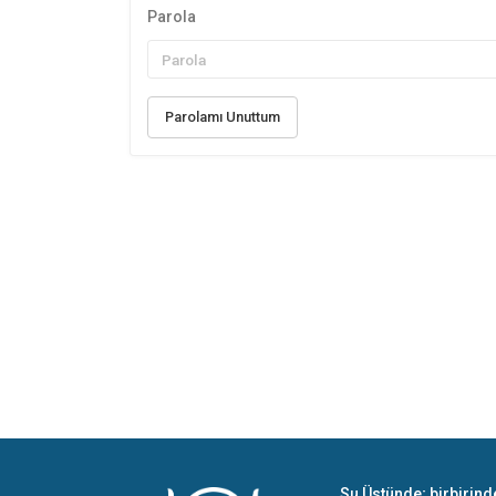
Parola
Parolamı Unuttum
Su Üstünde; birbirind