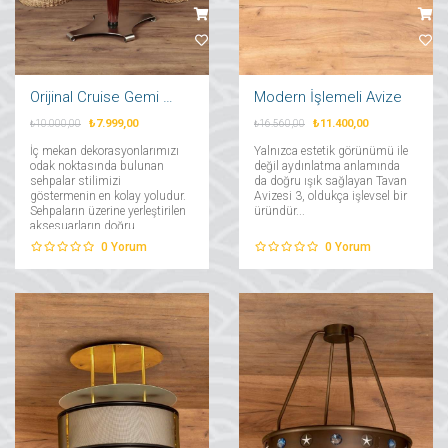
Orijinal Cruise Gemi Sehpası
Modern İşlemeli Avize
₺7.999,00
₺11.400,00
₺10.000,00
₺16.560,00
İç mekan dekorasyonlarımızı
Yalnızca estetik görünümü ile
odak noktasında bulunan
değil aydınlatma anlamında
sehpalar stilimizi
da doğru ışık sağlayan Tavan
göstermenin en kolay yoludur.
Avizesi 3, oldukça işlevsel bir
Sehpaların üzerine yerleştirilen
üründür...
aksesuarların doğru
seçilmemi yerleştirimi ile
0
Yorum
0
Yorum
evinizin tamamını etkileyecek
bir dekorasyon stili elde etmiş
olursunuz....