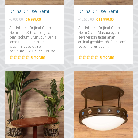
Orijinal Cruise Gemi Lobi Sehpası
Orijinal Cruise Gemi Satranç Oyun Masası
₺6.999,00
₺11.990,00
₺9.000,00
₺19.500,00
Su Üstünde Orijinal Cruise
Su Üstünde Orijinal Cruise
Gemi Lobi Sehpası orijinal
Gemi Oyun Masası oyun
gemi söküm ürünüdür. Deniz
severler için tasarlanan
temasından ilham alan
orijinal gemiden sökülen gemi
tasarımı ve eskitme
söküm ürünüdür....
görünümü ile Orijinal Cruise
Gemi Lobi Sehpası denizlerin
0
Yorum
0
Yorum
büyülü esintisini
dekorasyonlarınıza
taşıyacak....