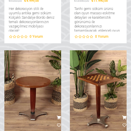
₺4.999,00
₺11.990,00
₺9.000,00
₺13.680,00
Her dekorasyon stili ile
Tarihi gemi söküm ürünü
uyumlu antika gemi söküm
olan oyun masası eskitme
Kolçaklı Sandalye Bordo deniz
detayları ve karakteristik
temalı dekorasyonlarınızın
görünümü ile
vazgeçilmez mobilyası
dekorasyonlarınızı
olacak!...
tamamlayacak, eğlenceli oyun
deneyimlerinizde yanınızda
0
Yorum
0
Yorum
olacak!...