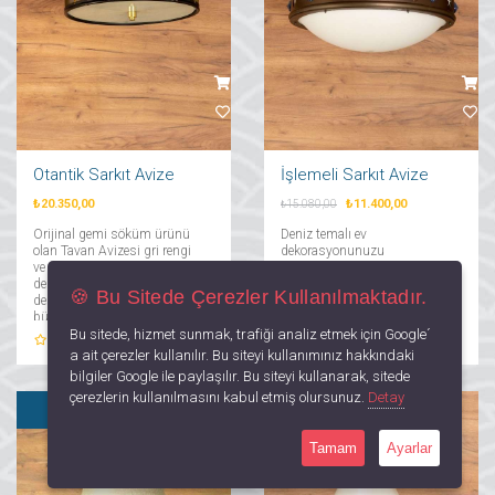
Otantik Sarkıt Avize
İşlemeli Sarkıt Avize
₺20.350,00
₺11.400,00
₺15.080,00
Orijinal gemi söküm ürünü
Deniz temalı ev
olan Tavan Avizesi gri rengi
dekorasyonunuzu
ve gold pirinç detayları ile ev
tamamlayacak Tavan Avizesi,
dekorasyonu ve ofis
orijinal gemi söküm
🍪 Bu Sitede Çerezler Kullanılmaktadır.
dekorasyonunuza denizin
ürünüdür. Yaşam alanlarınızı
büyülü esintisini katacak....
daha şık gösterme gücüne
Bu sitede, hizmet sunmak, trafiği analiz etmek için Google´
sahip olan Tavan Avizesinin
0
Yorum
0
Yorum
aydınlatma sistemindeki
a ait çerezler kullanılır. Bu siteyi kullanımınız hakkındaki
başarısı da tartışılmazdır....
bilgiler Google ile paylaşılır. Bu siteyi kullanarak, sitede
çerezlerin kullanılmasını kabul etmiş olursunuz.
Detay
SATILDI
Tamam
Ayarlar