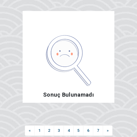
Sonuç Bulunamadı
«
1
2
3
4
5
6
7
»