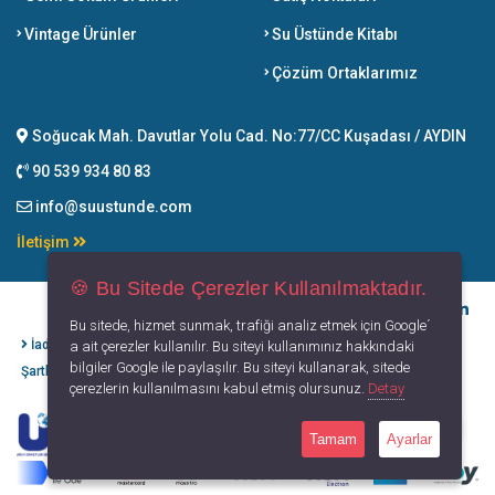
Vintage Ürünler
Su Üstünde Kitabı
Çözüm Ortaklarımız
Soğucak Mah. Davutlar Yolu Cad. No:77/CC Kuşadası / AYDIN
90 539 934 80 83
info@suustunde.com
İletişim
🍪 Bu Sitede Çerezler Kullanılmaktadır.
Bu sitede, hizmet sunmak, trafiği analiz etmek için Google´
İade İptal
Kişisel Verilerin
Gizlilik
Kullanım
a ait çerezler kullanılır. Bu siteyi kullanımınız hakkındaki
bilgiler Google ile paylaşılır. Bu siteyi kullanarak, sitede
Şartları
Korunması
Politikası
Koşulları
çerezlerin kullanılmasını kabul etmiş olursunuz.
Detay
Tamam
Ayarlar