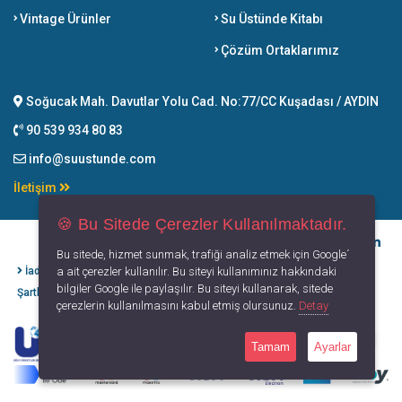
Vintage Ürünler
Su Üstünde Kitabı
Çözüm Ortaklarımız
Soğucak Mah. Davutlar Yolu Cad. No:77/CC Kuşadası / AYDIN
90 539 934 80 83
info@suustunde.com
İletişim
🍪 Bu Sitede Çerezler Kullanılmaktadır.
Bu sitede, hizmet sunmak, trafiği analiz etmek için Google´
İade İptal
Kişisel Verilerin
Gizlilik
Kullanım
a ait çerezler kullanılır. Bu siteyi kullanımınız hakkındaki
bilgiler Google ile paylaşılır. Bu siteyi kullanarak, sitede
Şartları
Korunması
Politikası
Koşulları
çerezlerin kullanılmasını kabul etmiş olursunuz.
Detay
Tamam
Ayarlar