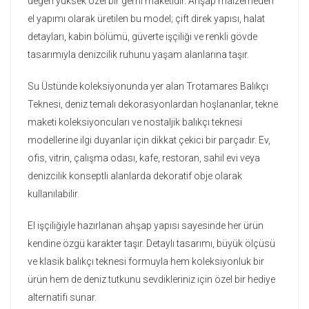
değeri yüksek özel bir gemi maketidir. Ahşap malzemeden
el yapımı olarak üretilen bu model; çift direk yapısı, halat
detayları, kabin bölümü, güverte işçiliği ve renkli gövde
tasarımıyla denizcilik ruhunu yaşam alanlarına taşır.
Su Üstünde koleksiyonunda yer alan Trotamares Balıkçı
Teknesi, deniz temalı dekorasyonlardan hoşlananlar, tekne
maketi koleksiyoncuları ve nostaljik balıkçı teknesi
modellerine ilgi duyanlar için dikkat çekici bir parçadır. Ev,
ofis, vitrin, çalışma odası, kafe, restoran, sahil evi veya
denizcilik konseptli alanlarda dekoratif obje olarak
kullanılabilir.
El işçiliğiyle hazırlanan ahşap yapısı sayesinde her ürün
kendine özgü karakter taşır. Detaylı tasarımı, büyük ölçüsü
ve klasik balıkçı teknesi formuyla hem koleksiyonluk bir
ürün hem de deniz tutkunu sevdikleriniz için özel bir hediye
alternatifi sunar.