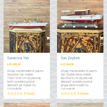
Savarona Yatı
Sarı Zeybek
₺35.000,00
₺22.000,00
Ahşap malzemeden el yapımı
Ahşap malzemeden el yapımı
Savarona Yatı maketi.
Sarı Zeybek tekne maketi.
100x13x35 cm ölçülerinde,
68x30x26 cm ölçülerinde,
tarihî ve koleksiyonluk
dekoratif ve koleksiyonluk
dekoratif yat maketi Su
ahşap tekne modeli Su
Üstünde’de....
Üstünde’de....
0
Yorum
0
Yorum