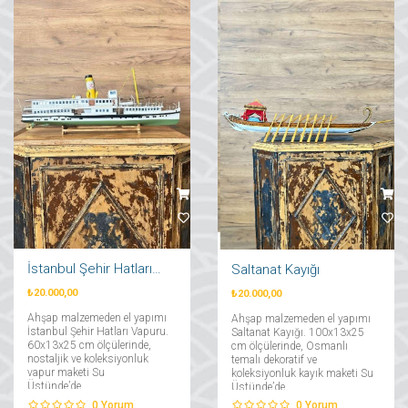
İstanbul Şehir Hatları Vapuru
Saltanat Kayığı
₺20.000,00
₺20.000,00
Ahşap malzemeden el yapımı
Ahşap malzemeden el yapımı
İstanbul Şehir Hatları Vapuru.
Saltanat Kayığı. 100x13x25
60x13x25 cm ölçülerinde,
cm ölçülerinde, Osmanlı
nostaljik ve koleksiyonluk
temalı dekoratif ve
vapur maketi Su
koleksiyonluk kayık maketi Su
Üstünde’de....
Üstünde’de....
0
Yorum
0
Yorum