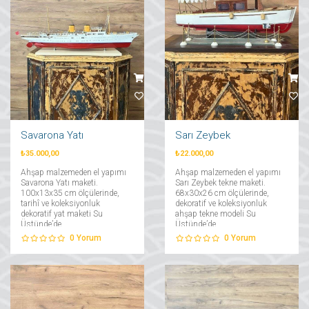
Savarona Yatı
Sarı Zeybek
₺35.000,00
₺22.000,00
Ahşap malzemeden el yapımı
Ahşap malzemeden el yapımı
Savarona Yatı maketi.
Sarı Zeybek tekne maketi.
100x13x35 cm ölçülerinde,
68x30x26 cm ölçülerinde,
tarihî ve koleksiyonluk
dekoratif ve koleksiyonluk
dekoratif yat maketi Su
ahşap tekne modeli Su
Üstünde’de....
Üstünde’de....
0
Yorum
0
Yorum