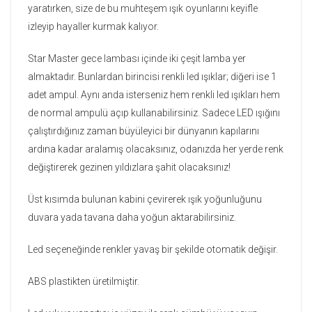
yaratırken, size de bu muhteşem ışık oyunlarını keyifle
izleyip hayaller kurmak kalıyor.
Star Master gece lambası içinde iki çeşit lamba yer
almaktadır. Bunlardan birincisi renkli led ışıklar; diğeri ise 1
adet ampul. Aynı anda isterseniz hem renkli led ışıkları hem
de normal ampulü açıp kullanabilirsiniz. Sadece LED ışığını
çalıştırdığınız zaman büyüleyici bir dünyanın kapılarını
ardına kadar aralamış olacaksınız, odanızda her yerde renk
değiştirerek gezinen yıldızlara şahit olacaksınız!
Üst kısımda bulunan kabini çevirerek ışık yoğunluğunu
duvara yada tavana daha yoğun aktarabilirsiniz.
Led seçeneğinde renkler yavaş bir şekilde otomatik değişir.
ABS plastikten üretilmiştir.