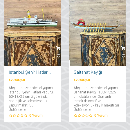
İstanbul Şehir Hatları Vapuru
Saltanat Kayığı
₺20.000,00
₺20.000,00
Ahşap malzemeden el yapımı
Ahşap malzemeden el yapımı
İstanbul Şehir Hatları Vapuru.
Saltanat Kayığı. 100x13x25
60x13x25 cm ölçülerinde,
cm ölçülerinde, Osmanlı
nostaljik ve koleksiyonluk
temalı dekoratif ve
vapur maketi Su
koleksiyonluk kayık maketi Su
Üstünde’de....
Üstünde’de....
0
Yorum
0
Yorum