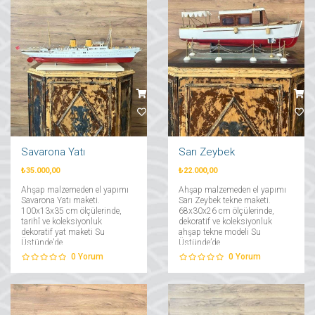
Savarona Yatı
Sarı Zeybek
₺35.000,00
₺22.000,00
Ahşap malzemeden el yapımı
Ahşap malzemeden el yapımı
Savarona Yatı maketi.
Sarı Zeybek tekne maketi.
100x13x35 cm ölçülerinde,
68x30x26 cm ölçülerinde,
tarihî ve koleksiyonluk
dekoratif ve koleksiyonluk
dekoratif yat maketi Su
ahşap tekne modeli Su
Üstünde’de....
Üstünde’de....
0
Yorum
0
Yorum