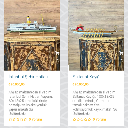
İstanbul Şehir Hatları Vapuru
Saltanat Kayığı
₺20.000,00
₺20.000,00
Ahşap malzemeden el yapımı
Ahşap malzemeden el yapımı
İstanbul Şehir Hatları Vapuru.
Saltanat Kayığı. 100x13x25
60x13x25 cm ölçülerinde,
cm ölçülerinde, Osmanlı
nostaljik ve koleksiyonluk
temalı dekoratif ve
vapur maketi Su
koleksiyonluk kayık maketi Su
Üstünde’de....
Üstünde’de....
0
Yorum
0
Yorum