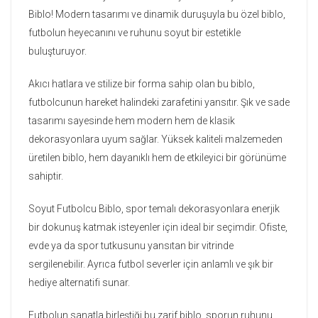
Biblo! Modern tasarımı ve dinamik duruşuyla bu özel biblo,
futbolun heyecanını ve ruhunu soyut bir estetikle
buluşturuyor.
Akıcı hatlara ve stilize bir forma sahip olan bu biblo,
futbolcunun hareket halindeki zarafetini yansıtır. Şık ve sade
tasarımı sayesinde hem modern hem de klasik
dekorasyonlara uyum sağlar. Yüksek kaliteli malzemeden
üretilen biblo, hem dayanıklı hem de etkileyici bir görünüme
sahiptir.
Soyut Futbolcu Biblo, spor temalı dekorasyonlara enerjik
bir dokunuş katmak isteyenler için ideal bir seçimdir. Ofiste,
evde ya da spor tutkusunu yansıtan bir vitrinde
sergilenebilir. Ayrıca futbol severler için anlamlı ve şık bir
hediye alternatifi sunar.
Futbolun sanatla birleştiği bu zarif biblo, sporun ruhunu