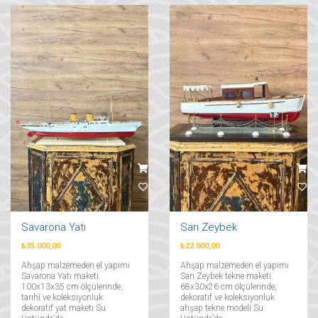
Savarona Yatı
Sarı Zeybek
₺35.000,00
₺22.000,00
Ahşap malzemeden el yapımı
Ahşap malzemeden el yapımı
Savarona Yatı maketi.
Sarı Zeybek tekne maketi.
100x13x35 cm ölçülerinde,
68x30x26 cm ölçülerinde,
tarihî ve koleksiyonluk
dekoratif ve koleksiyonluk
dekoratif yat maketi Su
ahşap tekne modeli Su