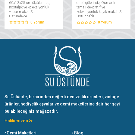
60x13x25 cm ölçülerinde,
cm ölçülerinde, Osmanlı
nostaljik ve koleksiyonluk
temalı dekoratif ve
vapur maketi Su
koleksiyonluk kayık maketi Su
Üstünde’de....
Üstünde’de....
0
Yorum
0
Yorum
Su Üstünde; birbirinden değerli denizcilik ürünleri, vintage
ürünler, hediyelik eşyalar ve gemi maketlerine dair her şeyi
bulabileceğiniz mağazadır.
Hakkımızda
Gemi Maketleri
Blog