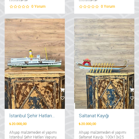
Üstünde’de....
Üstünde’de....
0
Yorum
0
Yorum
İstanbul Şehir Hatları Vapuru
Saltanat Kayığı
₺20.000,00
₺20.000,00
Ahşap malzemeden el yapımı
Ahşap malzemeden el yapımı
İstanbul Şehir Hatları Vapuru.
Saltanat Kayığı. 100x13x25