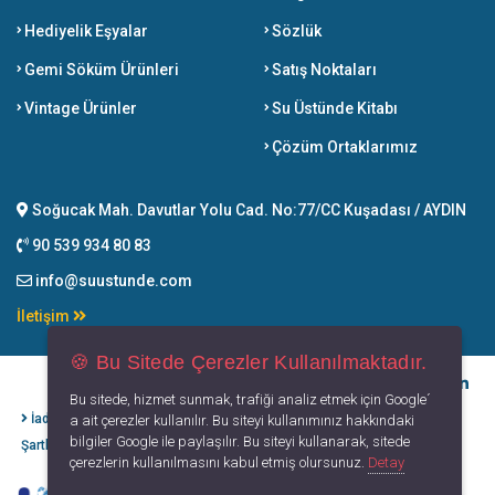
Hediyelik Eşyalar
Sözlük
Gemi Söküm Ürünleri
Satış Noktaları
Vintage Ürünler
Su Üstünde Kitabı
Çözüm Ortaklarımız
Soğucak Mah. Davutlar Yolu Cad. No:77/CC Kuşadası / AYDIN
90 539 934 80 83
info@suustunde.com
İletişim
🍪 Bu Sitede Çerezler Kullanılmaktadır.
Bu sitede, hizmet sunmak, trafiği analiz etmek için Google´
İade İptal
Kişisel Verilerin
Gizlilik
Kullanım
a ait çerezler kullanılır. Bu siteyi kullanımınız hakkındaki
bilgiler Google ile paylaşılır. Bu siteyi kullanarak, sitede
Şartları
Korunması
Politikası
Koşulları
çerezlerin kullanılmasını kabul etmiş olursunuz.
Detay