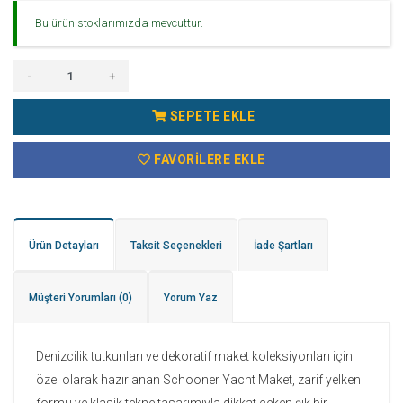
Bu ürün stoklarımızda mevcuttur.
-
+
SEPETE EKLE
FAVORILERE EKLE
Ürün Detayları
Taksit Seçenekleri
İade Şartları
Müşteri Yorumları
(0)
Yorum Yaz
Denizcilik tutkunları ve dekoratif maket koleksiyonları için
özel olarak hazırlanan Schooner Yacht Maket, zarif yelken
formu ve klasik tekne tasarımıyla dikkat çeken şık bir