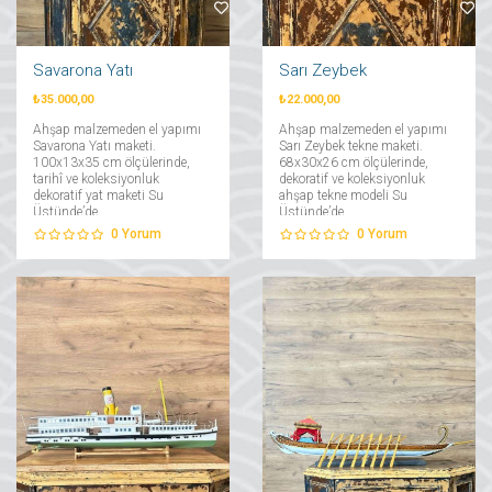
Savarona Yatı
Sarı Zeybek
₺35.000,00
₺22.000,00
Ahşap malzemeden el yapımı
Ahşap malzemeden el yapımı
Savarona Yatı maketi.
Sarı Zeybek tekne maketi.
100x13x35 cm ölçülerinde,
68x30x26 cm ölçülerinde,
tarihî ve koleksiyonluk
dekoratif ve koleksiyonluk
dekoratif yat maketi Su
ahşap tekne modeli Su
Üstünde’de....
Üstünde’de....
0
Yorum
0
Yorum