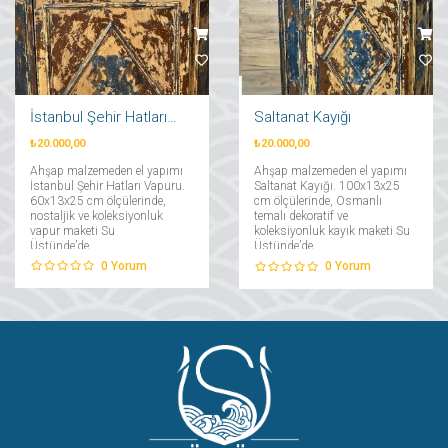
İstanbul Şehir Hatları Vapuru
Saltanat Kayığı
₺20.000,00
₺20.000,00
Ahşap malzemeden el yapımı
Ahşap malzemeden el yapımı
İstanbul Şehir Hatları Vapuru.
Saltanat Kayığı. 100x13x25
60x13x25 cm ölçülerinde,
cm ölçülerinde, Osmanlı
nostaljik ve koleksiyonluk
temalı dekoratif ve
vapur maketi Su
koleksiyonluk kayık maketi Su
Üstünde’de....
Üstünde’de....
0
Yorum
0
Yorum