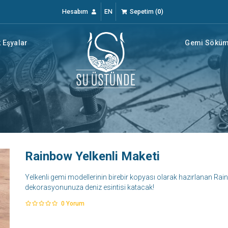
Hesabım
EN
Sepetim
(
0
)
 Eşyalar
Gemi Söküm 
Rainbow Yelkenli Maketi
Yelkenli gemi modellerinin birebir kopyası olarak hazırlanan Ra
dekorasyonunuza deniz esintisi katacak!
0
Yorum