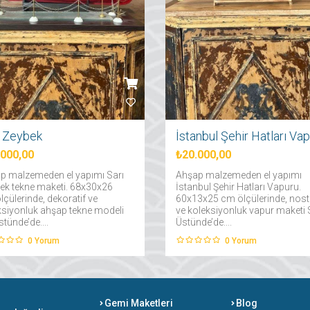
ı Zeybek
.000,00
₺20.000,00
p malzemeden el yapımı Sarı
Ahşap malzemeden el yapımı
ek tekne maketi. 68x30x26
İstanbul Şehir Hatları Vapuru.
çülerinde, dekoratif ve
60x13x25 cm ölçülerinde, nosta
ksiyonluk ahşap tekne modeli
ve koleksiyonluk vapur maketi
tünde’de....
Üstünde’de....
0
Yorum
0
Yorum
Gemi Maketleri
Blog