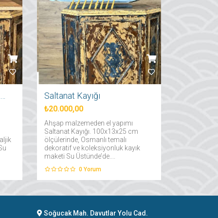
İstanbul Şehir Hatları Vapuru
Saltanat Kayığı
₺20.000,00
Ahşap malzemeden el yapımı
Saltanat Kayığı. 100x13x25 cm
ljik
ölçülerinde, Osmanlı temalı
 Su
dekoratif ve koleksiyonluk kayık
maketi Su Üstünde’de....
0
Yorum
Soğucak Mah. Davutlar Yolu Cad.