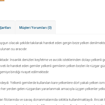
Şartları
Müşteri Yorumları
(0)
 uygun olacak şekilde takılarak hareket eden gergin beze yelken denilmekt
ulunan su aracıdır.
dır. İnsanlık denizleri keşfetme ve avcılık isteklerinden dolayı yelkenli ge
ti ile hareket eden gemiler yelkenli gemilerin yelken bezleri ile rüzgar 
gemiye bindiği rivayet edilmektedir.
mindeydi. Yelkenli gemilerde kullanılan kare yelkenlere dört yakalı yelken 
e her yerden gelen rüzgardan yararlanmak amacıyla üçgen yelkenler yelken
 ticari filolarında ve savaş donanmalarında sıklıkla kullanılmaktaydı. Anc