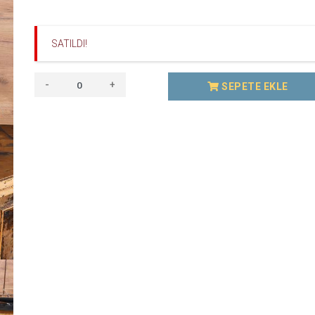
SATILDI!
-
+
SEPETE EKLE