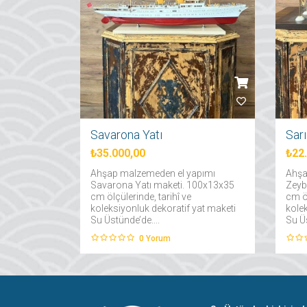
Savarona Yatı
Sar
₺35.000,00
₺22
Ahşap malzemeden el yapımı
Ahşa
Savarona Yatı maketi. 100x13x35
Zeyb
cm ölçülerinde, tarihî ve
cm öl
koleksiyonluk dekoratif yat maketi
kole
Su Üstünde’de....
Su Üs
0
Yorum