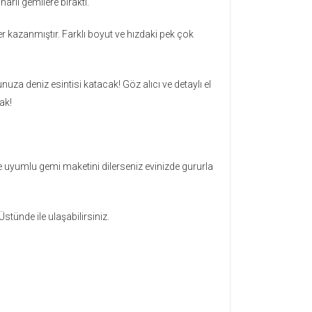
arlı gemilere bıraktı.
er kazanmıştır. Farklı boyut ve hızdaki pek çok
za deniz esintisi katacak! Göz alıcı ve detaylı el
ak!
e uyumlu gemi maketini dilerseniz evinizde gururla
stünde ile ulaşabilirsiniz.