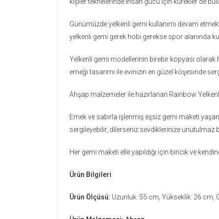
kişiler teknelerinde insan gücü için kürekler de bu
Günümüzde yelkenli gemi kullanımı devam etmektedir.
yelkenli gemi gerek hobi gerekse spor alanında ku
Yelkenli gemi modellerinin birebir kopyası olarak
emeği tasarımı ile evinizin en güzel köşesinde se
Ahşap malzemeler ile hazırlanan Rainbow Yelkenli 
Emek ve sabırla işlenmiş eşsiz gemi maketi yaşam 
sergileyebilir, dilerseniz sevdiklerinize unutulmaz 
Her gemi maketi elle yapıldığı için biricik ve kendi
Ürün Bilgileri
Ürün Ölçüsü:
Uzunluk: 55 cm, Yükseklik: 26 cm, 