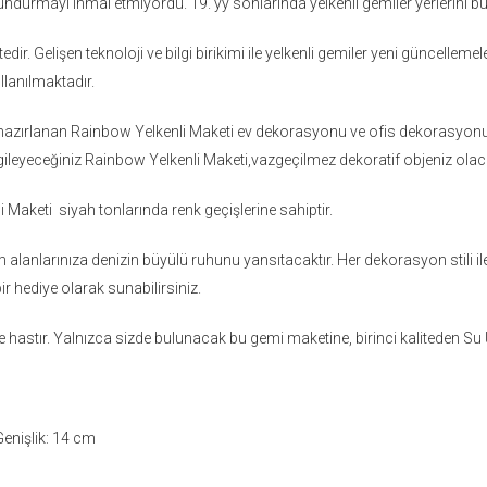
lundurmayı ihmal etmiyordu. 19. yy sonlarında yelkenli gemiler yerlerini buh
 Gelişen teknoloji ve bilgi birikimi ile yelkenli gemiler yeni güncellemel
llanılmaktadır.
 hazırlanan Rainbow Yelkenli Maketi ev dekorasyonu ve ofis dekorasyonunu
rgileyeceğiniz Rainbow Yelkenli Maketi,vazgeçilmez dekoratif objeniz olac
Maketi siyah tonlarında renk geçişlerine sahiptir.
alanlarınıza denizin büyülü ruhunu yansıtacaktır. Her dekorasyon stili il
bir hediye olarak sunabilirsiniz.
ne hastır. Yalnızca sizde bulunacak bu gemi maketine, birinci kaliteden Su Ü
Genişlik: 14 cm