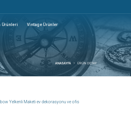
Ürünleri
Vintage Ürünler
ANASAYFA
ÜRÜN DETAY
inbow Yelkenli Maketi ev dekorasyonu ve ofis